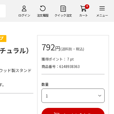
0
ログイン
注文履歴
クイック注文
カート
メニュー
792
円
チュラル）
(送料別・税込)
獲得ポイント： 7 pt
商品番号
6148938363
ウッド製スタンド
す。
数量
木)