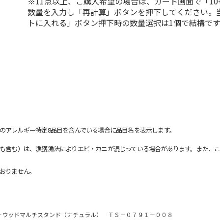
※11点以上、ご購入希望の場合は、カート画面で「10
数量を入力し「再計算」ボタンを押下してください。
トに入れる」ボタン押下時の数量選択は1個で結構です
のアレルギー特定8品目を含んでいる場合に品目名を表示します。
も含む）は、漁獲漁法によりエビ・カニが混じっている場合があります。また、こ
おりません。
ーウッドマルチスタンド（ナチュラル） ＴＳ－０７９１－００８