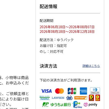
配送情報
配送期間
ス 大
MLB ドジャース 大
ドジャース 大谷翔
MLB ドジャース 大
由伸・
谷翔平 2026 NL 3・
平 日本人最多53試
谷翔平 2026 NL 3・
2026年06月18日～2026年08月07日
日本人
…
4月投手
…
合連続出塁記念 シ
4月投手
…
2026年08月18日～2026年12月18日
ル
…
17,000円
17,000円
8,500円
配送方法
ゆうパック
(送料・税込)
(送料・税込)
(送料・税込)
お届け日
指定可
のし
対応不可
決済方法
詳細はこちら
器、小物等は商品
下記の決済方法がご利用頂けます。
上、お申込みくだ
た、ご依頼主様と
品によりお届け日
ださい。