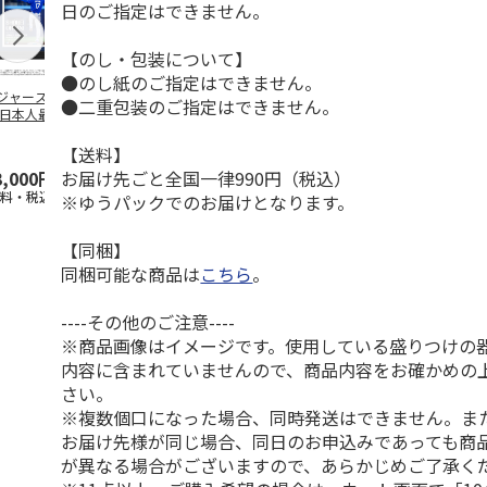
日のご指定はできません。
【のし・包装について】
●のし紙のご指定はできません。
ジャース 大谷翔
MLB ドジャース 大
ドジャース 大谷翔
MLB ドジャー
●二重包装のご指定はできません。
 日本人最多53試
谷翔平 2026 NL 3・
平 日本人最多53試
谷翔平・山本
連続出塁記念 ダ
4月投手
…
合連続出塁記念 コ
佐々木朗希 
…
イ
…
【送料】
お届け先ごと全国一律990円（税込）
3,000円
33,000円
9,900円
8,500円
送料・税込)
(送料・税込)
(送料・税込)
(送料・税込)
※ゆうパックでのお届けとなります。
【同梱】
同梱可能な商品は
こちら
。
----その他のご注意----
※商品画像はイメージです。使用している盛りつけの
内容に含まれていませんので、商品内容をお確かめの
さい。
※複数個口になった場合、同時発送はできません。ま
お届け先様が同じ場合、同日のお申込みであっても商
が異なる場合がございますので、あらかじめご了承く