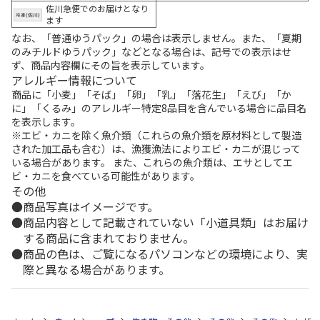
佐川急便でのお届けとなり
ます
なお、「普通ゆうパック」の場合は表示しません。また、「夏期
のみチルドゆうパック」などとなる場合は、記号での表示はせ
ず、商品内容欄にその旨を表示しています。
アレルギー情報について
商品に「小麦」「そば」「卵」「乳」「落花生」「えび」「か
に」「くるみ」のアレルギー特定8品目を含んでいる場合に品目名
を表示します。
※エビ・カニを除く魚介類（これらの魚介類を原材料として製造
された加工品も含む）は、漁獲漁法によりエビ・カニが混じって
いる場合があります。 また、これらの魚介類は、エサとしてエ
ビ・カニを食べている可能性があります。
その他
商品写真はイメージです。
商品内容として記載されていない「小道具類」はお届け
する商品に含まれておりません。
商品の色は、ご覧になるパソコンなどの環境により、実
際と異なる場合があります。