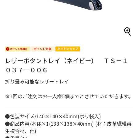
レザーボタントレイ（ネイビー） ＴＳ－１
０３７－００６
折り畳み可能なレザートレイ
※1回のご注文はお一人様5個までとさせていただきます。
●包装サイズ/140×140×40mm(ポリ袋入)
●商品内容/本体×1(138×138×40mm) (材：皮革繊維再
生複合材、他)