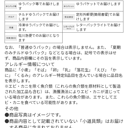
ゆうパック等でお届けしま
ゆうパケットでお届けします
す
チルドゆうパックでお届け
定形外郵便(簡易書留)でお届
します
けします
冷凍ゆうパックでお届けし
レターパックライトでお届け
ます。
します
佐川急便でのお届けとなり
ます
なお、「普通ゆうパック」の場合は表示しません。また、「夏期
のみチルドゆうパック」などとなる場合は、記号での表示はせ
ず、商品内容欄にその旨を表示しています。
アレルギー情報について
商品に「小麦」「そば」「卵」「乳」「落花生」「えび」「か
に」「くるみ」のアレルギー特定8品目を含んでいる場合に品目名
を表示します。
※エビ・カニを除く魚介類（これらの魚介類を原材料として製造
された加工品も含む）は、漁獲漁法によりエビ・カニが混じって
いる場合があります。 また、これらの魚介類は、エサとしてエ
ビ・カニを食べている可能性があります。
その他
商品写真はイメージです。
商品内容として記載されていない「小道具類」はお届け
する商品に含まれておりません。