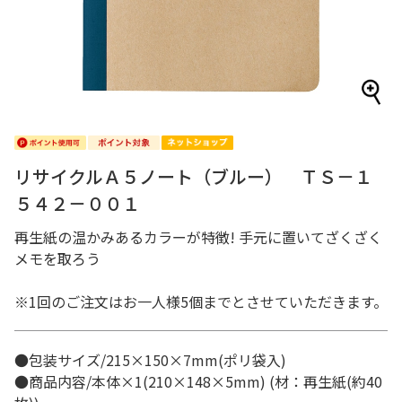
リサイクルＡ５ノート（ブルー） ＴＳ－１
５４２－００１
再生紙の温かみあるカラーが特徴! 手元に置いてざくざく
メモを取ろう
※1回のご注文はお一人様5個までとさせていただきます。
●包装サイズ/215×150×7mm(ポリ袋入)
●商品内容/本体×1(210×148×5mm) (材：再生紙(約40