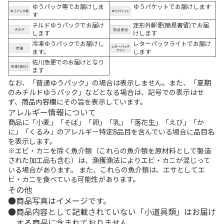
ゆうパック等でお届けしま
ゆうパケットでお届けします
す
チルドゆうパックでお届け
定形外郵便(簡易書留)でお届
します
けします
冷凍ゆうパックでお届けし
レターパックライトでお届け
ます。
します
佐川急便でのお届けとなり
ます
なお、「普通ゆうパック」の場合は表示しません。また、「夏期
のみチルドゆうパック」などとなる場合は、記号での表示はせ
ず、商品内容欄にその旨を表示しています。
アレルギー情報について
商品に「小麦」「そば」「卵」「乳」「落花生」「えび」「か
に」「くるみ」のアレルギー特定8品目を含んでいる場合に品目名
を表示します。
※エビ・カニを除く魚介類（これらの魚介類を原材料として製造
された加工品も含む）は、漁獲漁法によりエビ・カニが混じって
いる場合があります。 また、これらの魚介類は、エサとしてエ
ビ・カニを食べている可能性があります。
その他
商品写真はイメージです。
商品内容として記載されていない「小道具類」はお届け
する商品に含まれておりません。