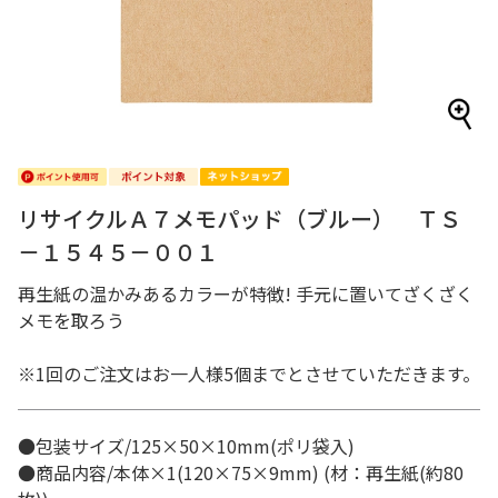
リサイクルＡ７メモパッド（ブルー） ＴＳ
－１５４５－００１
再生紙の温かみあるカラーが特徴! 手元に置いてざくざく
メモを取ろう
※1回のご注文はお一人様5個までとさせていただきます。
●包装サイズ/125×50×10mm(ポリ袋入)
●商品内容/本体×1(120×75×9mm) (材：再生紙(約80