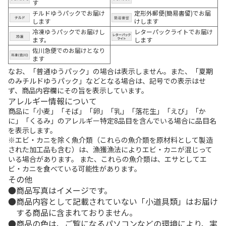
す
チルドゆうパックでお届け
定形外郵便(簡易書留)でお届
します
けします
冷凍ゆうパックでお届けし
レターパックライトでお届け
ます。
します
佐川急便でのお届けとなり
ます
なお、「普通ゆうパック」の場合は表示しません。また、「夏期
のみチルドゆうパック」などとなる場合は、記号での表示はせ
ず、商品内容欄にその旨を表示しています。
アレルギー情報について
商品に「小麦」「そば」「卵」「乳」「落花生」「えび」「か
に」「くるみ」のアレルギー特定8品目を含んでいる場合に品目名
を表示します。
※エビ・カニを除く魚介類（これらの魚介類を原材料として製造
された加工品も含む）は、漁獲漁法によりエビ・カニが混じって
いる場合があります。 また、これらの魚介類は、エサとしてエ
ビ・カニを食べている可能性があります。
その他
商品写真はイメージです。
商品内容として記載されていない「小道具類」はお届け
する商品に含まれておりません。
商品の色は、ご覧になるパソコンなどの環境により、実