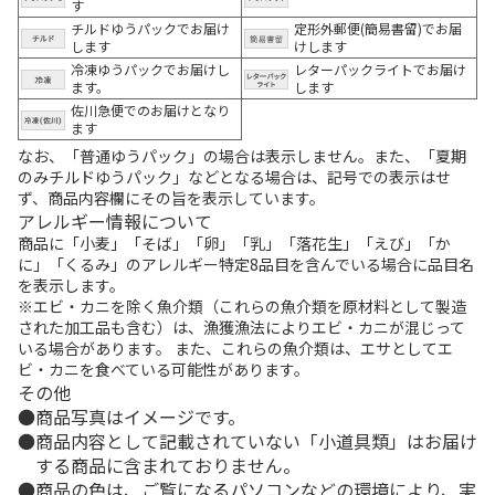
す
チルドゆうパックでお届け
定形外郵便(簡易書留)でお届
します
けします
冷凍ゆうパックでお届けし
レターパックライトでお届け
ます。
します
佐川急便でのお届けとなり
ます
なお、「普通ゆうパック」の場合は表示しません。また、「夏期
のみチルドゆうパック」などとなる場合は、記号での表示はせ
ず、商品内容欄にその旨を表示しています。
アレルギー情報について
商品に「小麦」「そば」「卵」「乳」「落花生」「えび」「か
に」「くるみ」のアレルギー特定8品目を含んでいる場合に品目名
を表示します。
※エビ・カニを除く魚介類（これらの魚介類を原材料として製造
された加工品も含む）は、漁獲漁法によりエビ・カニが混じって
いる場合があります。 また、これらの魚介類は、エサとしてエ
ビ・カニを食べている可能性があります。
その他
商品写真はイメージです。
商品内容として記載されていない「小道具類」はお届け
する商品に含まれておりません。
商品の色は、ご覧になるパソコンなどの環境により、実