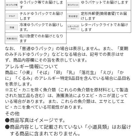
ゆうパック等でお届けしま
ゆうパケットでお届けします
す
チルドゆうパックでお届け
定形外郵便(簡易書留)でお届
します
けします
冷凍ゆうパックでお届けし
レターパックライトでお届け
ます。
します
佐川急便でのお届けとなり
ます
なお、「普通ゆうパック」の場合は表示しません。また、「夏期
のみチルドゆうパック」などとなる場合は、記号での表示はせ
ず、商品内容欄にその旨を表示しています。
アレルギー情報について
商品に「小麦」「そば」「卵」「乳」「落花生」「えび」「か
に」「くるみ」のアレルギー特定8品目を含んでいる場合に品目名
を表示します。
※エビ・カニを除く魚介類（これらの魚介類を原材料として製造
された加工品も含む）は、漁獲漁法によりエビ・カニが混じって
いる場合があります。 また、これらの魚介類は、エサとしてエ
ビ・カニを食べている可能性があります。
その他
商品写真はイメージです。
商品内容として記載されていない「小道具類」はお届け
する商品に含まれておりません。