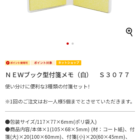
1
2
ＮＥＷブック型付箋メモ（白） Ｓ３０７７
使い分けに便利な3種類の付箋セット!
※1回のご注文はお一人様5個までとさせていただきます。
●包装サイズ/117×77×6mm(ポリ袋入)
●商品内容/本体×1(105×68×5mm) (材：コート紙)、付
箋(大)×20(100×60mm)、付箋(小)×20(60×45mm)、