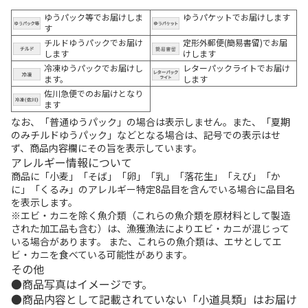
ゆうパック等でお届けしま
ゆうパケットでお届けします
す
チルドゆうパックでお届け
定形外郵便(簡易書留)でお届
します
けします
冷凍ゆうパックでお届けし
レターパックライトでお届け
ます。
します
佐川急便でのお届けとなり
ます
なお、「普通ゆうパック」の場合は表示しません。また、「夏期
のみチルドゆうパック」などとなる場合は、記号での表示はせ
ず、商品内容欄にその旨を表示しています。
アレルギー情報について
商品に「小麦」「そば」「卵」「乳」「落花生」「えび」「か
に」「くるみ」のアレルギー特定8品目を含んでいる場合に品目名
を表示します。
※エビ・カニを除く魚介類（これらの魚介類を原材料として製造
された加工品も含む）は、漁獲漁法によりエビ・カニが混じって
いる場合があります。 また、これらの魚介類は、エサとしてエ
ビ・カニを食べている可能性があります。
その他
商品写真はイメージです。
商品内容として記載されていない「小道具類」はお届け