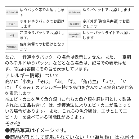
ゆうパック等でお届けしま
ゆうパケットでお届けします
す
チルドゆうパックでお届け
定形外郵便(簡易書留)でお届
します
けします
冷凍ゆうパックでお届けし
レターパックライトでお届け
ます。
します
佐川急便でのお届けとなり
ます
なお、「普通ゆうパック」の場合は表示しません。また、「夏期
のみチルドゆうパック」などとなる場合は、記号での表示はせ
ず、商品内容欄にその旨を表示しています。
アレルギー情報について
商品に「小麦」「そば」「卵」「乳」「落花生」「えび」「か
に」「くるみ」のアレルギー特定8品目を含んでいる場合に品目名
を表示します。
※エビ・カニを除く魚介類（これらの魚介類を原材料として製造
された加工品も含む）は、漁獲漁法によりエビ・カニが混じって
いる場合があります。 また、これらの魚介類は、エサとしてエ
ビ・カニを食べている可能性があります。
その他
商品写真はイメージです。
商品内容として記載されていない「小道具類」はお届け