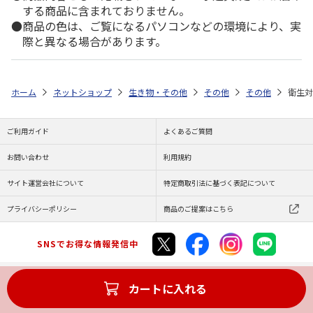
する商品に含まれておりません。
商品の色は、ご覧になるパソコンなどの環境により、実
際と異なる場合があります。
ホーム
ネットショップ
生き物・その他
その他
その他
衛生対
ご利用ガイド
よくあるご質問
お問い合わせ
利用規約
サイト運営会社について
特定商取引法に基づく表記について
プライバシーポリシー
商品のご提案はこちら
SNSでお得な情報発信中
カートに入れる
Copyright (C) JAPAN POST Co.,Ltd. All Rights Reserved.