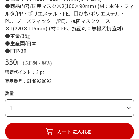
●商品内容/国産マスク×2(160×90mm) (材：本体・フィ
ルタ/PP・ポリエステル・PE、耳ひも/ポリエステル・
PU、ノーズフィッター/PE)、抗菌マスクケース
×1(220×115mm) (材：PP、抗菌剤：無機系抗菌剤)
●重量/35g
●生産国/日本
●FTP-30
330
円
(送料別・税込)
獲得ポイント： 3 pt
商品番号
6148938092
数量
1
カートに入れる