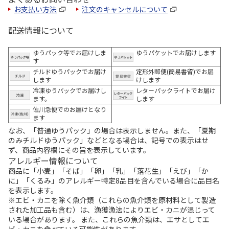
お支払い方法
注文のキャンセルについて
配送情報について
ゆうパック等でお届けしま
ゆうパケットでお届けします
す
チルドゆうパックでお届け
定形外郵便(簡易書留)でお届
します
けします
冷凍ゆうパックでお届けし
レターパックライトでお届け
ます。
します
佐川急便でのお届けとなり
ます
なお、「普通ゆうパック」の場合は表示しません。また、「夏期
のみチルドゆうパック」などとなる場合は、記号での表示はせ
ず、商品内容欄にその旨を表示しています。
アレルギー情報について
商品に「小麦」「そば」「卵」「乳」「落花生」「えび」「か
に」「くるみ」のアレルギー特定8品目を含んでいる場合に品目名
を表示します。
※エビ・カニを除く魚介類（これらの魚介類を原材料として製造
された加工品も含む）は、漁獲漁法によりエビ・カニが混じって
いる場合があります。 また、これらの魚介類は、エサとしてエ
ビ・カニを食べている可能性があります。