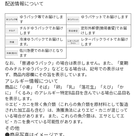
配送情報について
ゆうパック等でお届けしま
ゆうパケットでお届けします
す
チルドゆうパックでお届け
定形外郵便(簡易書留)でお届
します
けします
冷凍ゆうパックでお届けし
レターパックライトでお届け
ます。
します
佐川急便でのお届けとなり
ます
なお、「普通ゆうパック」の場合は表示しません。また、「夏期
のみチルドゆうパック」などとなる場合は、記号での表示はせ
ず、商品内容欄にその旨を表示しています。
アレルギー情報について
商品に「小麦」「そば」「卵」「乳」「落花生」「えび」「か
に」「くるみ」のアレルギー特定8品目を含んでいる場合に品目名
を表示します。
※エビ・カニを除く魚介類（これらの魚介類を原材料として製造
された加工品も含む）は、漁獲漁法によりエビ・カニが混じって
いる場合があります。 また、これらの魚介類は、エサとしてエ
ビ・カニを食べている可能性があります。
その他
商品写真はイメージです。