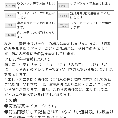
ゆうパック等でお届けしま
ゆうパケットでお届けします
す
チルドゆうパックでお届け
定形外郵便(簡易書留)でお届
します
けします
冷凍ゆうパックでお届けし
レターパックライトでお届け
ます。
します
佐川急便でのお届けとなり
ます
なお、「普通ゆうパック」の場合は表示しません。また、「夏期
のみチルドゆうパック」などとなる場合は、記号での表示はせ
ず、商品内容欄にその旨を表示しています。
アレルギー情報について
商品に「小麦」「そば」「卵」「乳」「落花生」「えび」「か
に」「くるみ」のアレルギー特定8品目を含んでいる場合に品目名
を表示します。
※エビ・カニを除く魚介類（これらの魚介類を原材料として製造
された加工品も含む）は、漁獲漁法によりエビ・カニが混じって
いる場合があります。 また、これらの魚介類は、エサとしてエ
ビ・カニを食べている可能性があります。
その他
商品写真はイメージです。
商品内容として記載されていない「小道具類」はお届け
する商品に含まれておりません。