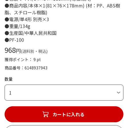
●商品内容/本体×1(81×76×178mm) (材：PP、ABS樹
脂、スチロール樹脂)
●電源/単4形 別売×3
●重量/134g
●生産国/中華人民共和国
●PF-100
968
円
(送料別・税込)
獲得ポイント： 9 pt
商品番号
6148937943
数量
1
カートに入れる