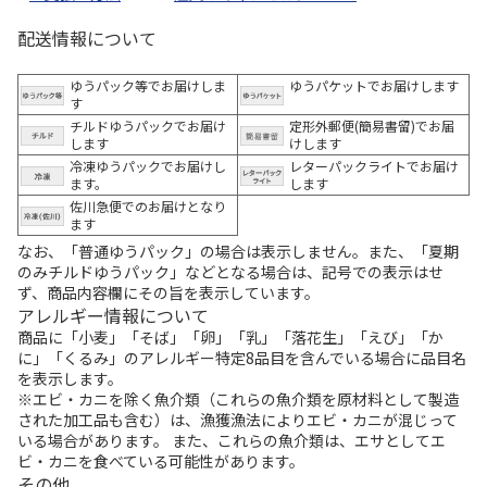
配送情報について
ゆうパック等でお届けしま
ゆうパケットでお届けします
す
チルドゆうパックでお届け
定形外郵便(簡易書留)でお届
します
けします
冷凍ゆうパックでお届けし
レターパックライトでお届け
ます。
します
佐川急便でのお届けとなり
ます
なお、「普通ゆうパック」の場合は表示しません。また、「夏期
のみチルドゆうパック」などとなる場合は、記号での表示はせ
ず、商品内容欄にその旨を表示しています。
アレルギー情報について
商品に「小麦」「そば」「卵」「乳」「落花生」「えび」「か
に」「くるみ」のアレルギー特定8品目を含んでいる場合に品目名
を表示します。
※エビ・カニを除く魚介類（これらの魚介類を原材料として製造
された加工品も含む）は、漁獲漁法によりエビ・カニが混じって
いる場合があります。 また、これらの魚介類は、エサとしてエ
ビ・カニを食べている可能性があります。
その他