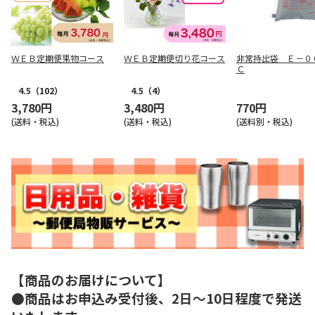
ＷＥＢ定期便果物コース
ＷＥＢ定期便切り花コース
非常持出袋 Ｅ－０
Ｃ
4.5
（102）
4.5
（4）
3,780円
3,480円
770円
(送料・税込)
(送料・税込)
(送料別・税込)
【商品のお届けについて】
●商品はお申込み受付後、2日～10日程度で発送