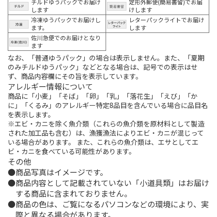
チルドゆうパックでお届け
定形外郵便(簡易書留)でお届
します
けします
冷凍ゆうパックでお届けし
レターパックライトでお届け
ます。
します
佐川急便でのお届けとなり
ます
なお、「普通ゆうパック」の場合は表示しません。また、「夏期
のみチルドゆうパック」などとなる場合は、記号での表示はせ
ず、商品内容欄にその旨を表示しています。
アレルギー情報について
商品に「小麦」「そば」「卵」「乳」「落花生」「えび」「か
に」「くるみ」のアレルギー特定8品目を含んでいる場合に品目名
を表示します。
※エビ・カニを除く魚介類（これらの魚介類を原材料として製造
された加工品も含む）は、漁獲漁法によりエビ・カニが混じって
いる場合があります。 また、これらの魚介類は、エサとしてエ
ビ・カニを食べている可能性があります。
その他
商品写真はイメージです。
商品内容として記載されていない「小道具類」はお届け
する商品に含まれておりません。
商品の色は、ご覧になるパソコンなどの環境により、実
際と異なる場合があります。