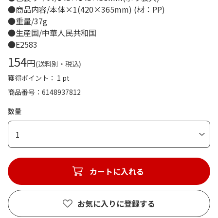
●商品内容/本体×1(420×365mm) (材：PP)
●重量/37g
●生産国/中華人民共和国
●E2583
154
円
(送料別・税込)
獲得ポイント： 1 pt
商品番号
6148937812
数量
1
カートに入れる
お気に入りに登録する