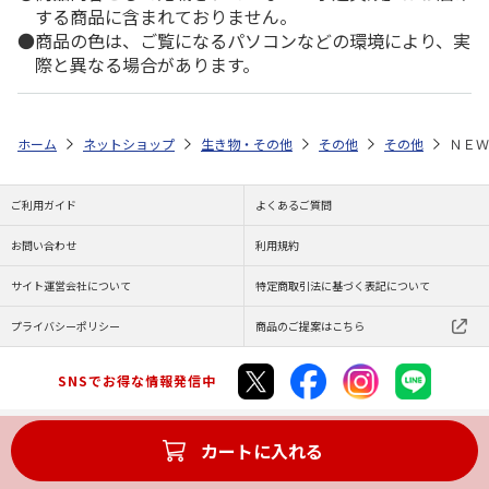
する商品に含まれておりません。
商品の色は、ご覧になるパソコンなどの環境により、実
際と異なる場合があります。
ホーム
ネットショップ
生き物・その他
その他
その他
ＮＥＷ
ご利用ガイド
よくあるご質問
お問い合わせ
利用規約
サイト運営会社について
特定商取引法に基づく表記について
プライバシーポリシー
商品のご提案はこちら
SNSでお得な情報発信中
カートに入れる
Copyright (C) JAPAN POST Co.,Ltd. All Rights Reserved.