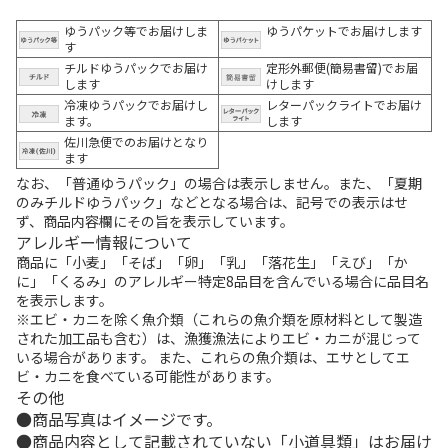
ゆうパック等でお届けしま
ゆうパケットでお届けします
す
チルドゆうパックでお届け
定形外郵便(簡易書留)でお届
します
けします
冷凍ゆうパックでお届けし
レターパックライトでお届け
ます。
します
佐川急便でのお届けとなり
ます
なお、「普通ゆうパック」の場合は表示しません。また、「夏期
のみチルドゆうパック」などとなる場合は、記号での表示はせ
ず、商品内容欄にその旨を表示しています。
アレルギー情報について
商品に「小麦」「そば」「卵」「乳」「落花生」「えび」「か
に」「くるみ」のアレルギー特定8品目を含んでいる場合に品目名
を表示します。
※エビ・カニを除く魚介類（これらの魚介類を原材料として製造
された加工品も含む）は、漁獲漁法によりエビ・カニが混じって
いる場合があります。 また、これらの魚介類は、エサとしてエ
ビ・カニを食べている可能性があります。
その他
商品写真はイメージです。
商品内容として記載されていない「小道具類」はお届け