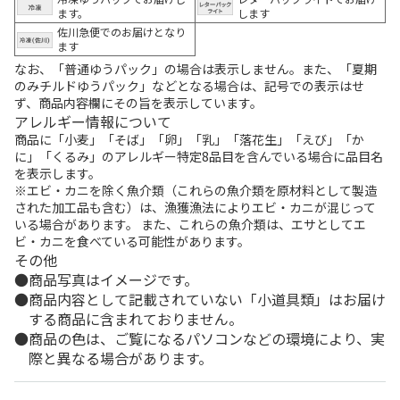
ます。
します
佐川急便でのお届けとなり
ます
なお、「普通ゆうパック」の場合は表示しません。また、「夏期
のみチルドゆうパック」などとなる場合は、記号での表示はせ
ず、商品内容欄にその旨を表示しています。
アレルギー情報について
商品に「小麦」「そば」「卵」「乳」「落花生」「えび」「か
に」「くるみ」のアレルギー特定8品目を含んでいる場合に品目名
を表示します。
※エビ・カニを除く魚介類（これらの魚介類を原材料として製造
された加工品も含む）は、漁獲漁法によりエビ・カニが混じって
いる場合があります。 また、これらの魚介類は、エサとしてエ
ビ・カニを食べている可能性があります。
その他
商品写真はイメージです。
商品内容として記載されていない「小道具類」はお届け
する商品に含まれておりません。
商品の色は、ご覧になるパソコンなどの環境により、実
際と異なる場合があります。