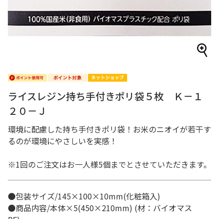
ライスレジン持ち手付きポリ袋５枚 Ｋ－１
２０－Ｊ
環境に配慮した持ち手付きポリ袋！お米のニオイが若干す
るのが環境にやさしいを実感！
※1回のご注文はお一人様5個までとさせていただきます。
●包装サイズ/145×100×10mm(化粧箱入)
●商品内容/本体×5(450×210mm) (材：バイオマス