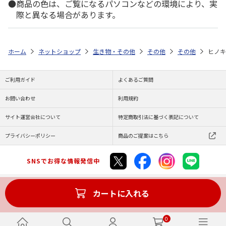
商品の色は、ご覧になるパソコンなどの環境により、実
際と異なる場合があります。
ホーム
ネットショップ
生き物・その他
その他
その他
ヒノキ
ご利用ガイド
よくあるご質問
お問い合わせ
利用規約
サイト運営会社について
特定商取引法に基づく表記について
プライバシーポリシー
商品のご提案はこちら
SNSでお得な情報発信中
カートに入れる
Copyright (C) JAPAN POST Co.,Ltd. All Rights Reserved.
0