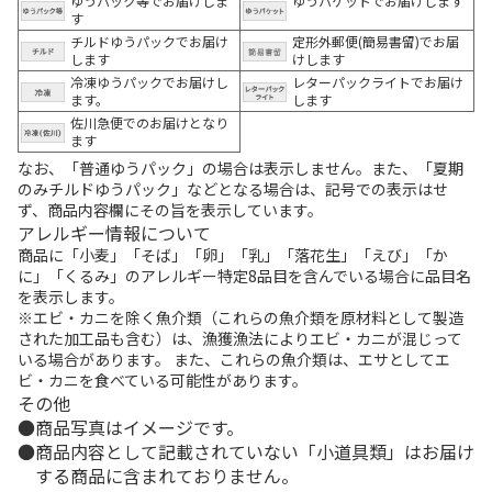
ゆうパック等でお届けしま
ゆうパケットでお届けします
す
チルドゆうパックでお届け
定形外郵便(簡易書留)でお届
します
けします
冷凍ゆうパックでお届けし
レターパックライトでお届け
ます。
します
佐川急便でのお届けとなり
ます
なお、「普通ゆうパック」の場合は表示しません。また、「夏期
のみチルドゆうパック」などとなる場合は、記号での表示はせ
ず、商品内容欄にその旨を表示しています。
アレルギー情報について
商品に「小麦」「そば」「卵」「乳」「落花生」「えび」「か
に」「くるみ」のアレルギー特定8品目を含んでいる場合に品目名
を表示します。
※エビ・カニを除く魚介類（これらの魚介類を原材料として製造
された加工品も含む）は、漁獲漁法によりエビ・カニが混じって
いる場合があります。 また、これらの魚介類は、エサとしてエ
ビ・カニを食べている可能性があります。
その他
商品写真はイメージです。
商品内容として記載されていない「小道具類」はお届け
する商品に含まれておりません。