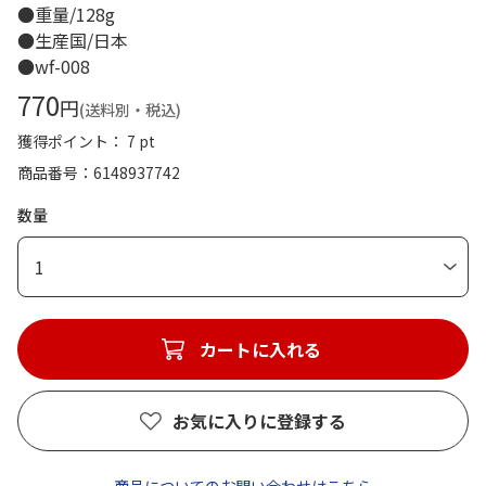
●重量/128g
●生産国/日本
●wf-008
770
円
(送料別・税込)
獲得ポイント： 7 pt
商品番号
6148937742
数量
1
カートに入れる
お気に入りに登録する