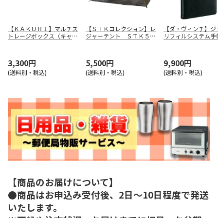
【ＫＡＫＵＲＩ】マルチス
【ＳＴＫコレクション】レ
【ダ・ヴィンチ】ジ
トレージボックス（キャメ
ジャーテント ＳＴＫ５０
リフィルシステム手
ル） ９７５０
Ｈ
ラック） ＪＤＢ３
Ｂ
3,300円
5,500円
9,900円
(送料別・税込)
(送料別・税込)
(送料別・税込)
【商品のお届けについて】
●商品はお申込み受付後、2日～10日程度で発送
いたします。