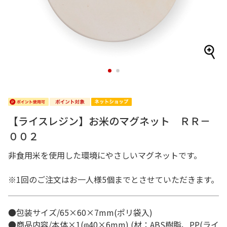
1
2
【ライスレジン】お米のマグネット ＲＲ－
００２
非食用米を使用した環境にやさしいマグネットです。
※1回のご注文はお一人様5個までとさせていただきます。
●包装サイズ/65×60×7mm(ポリ袋入)
●商品内容/本体×1(φ40×6mm) (材：ABS樹脂、PP(ライ