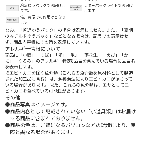
冷凍ゆうパックでお届けし
レターパックライトでお届け
ます。
します
佐川急便でのお届けとなり
ます
なお、「普通ゆうパック」の場合は表示しません。また、「夏期
のみチルドゆうパック」などとなる場合は、記号での表示はせ
ず、商品内容欄にその旨を表示しています。
アレルギー情報について
商品に「小麦」「そば」「卵」「乳」「落花生」「えび」「か
に」「くるみ」のアレルギー特定8品目を含んでいる場合に品目名
を表示します。
※エビ・カニを除く魚介類（これらの魚介類を原材料として製造
された加工品も含む）は、漁獲漁法によりエビ・カニが混じって
いる場合があります。 また、これらの魚介類は、エサとしてエ
ビ・カニを食べている可能性があります。
その他
商品写真はイメージです。
商品内容として記載されていない「小道具類」はお届け
する商品に含まれておりません。
商品の色は、ご覧になるパソコンなどの環境により、実
際と異なる場合があります。