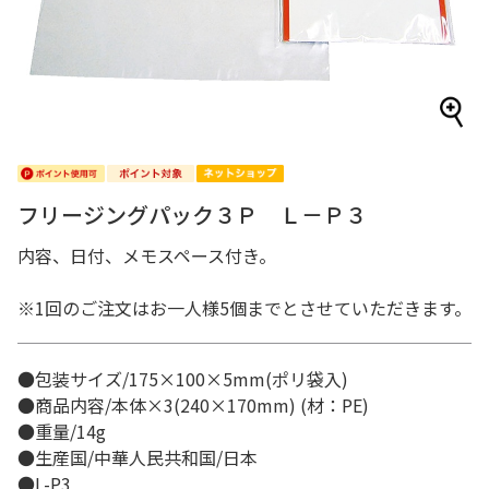
フリージングパック３Ｐ Ｌ－Ｐ３
内容、日付、メモスペース付き。
※1回のご注文はお一人様5個までとさせていただきます。
●包装サイズ/175×100×5mm(ポリ袋入)
●商品内容/本体×3(240×170mm) (材：PE)
●重量/14g
●生産国/中華人民共和国/日本
●L-P3