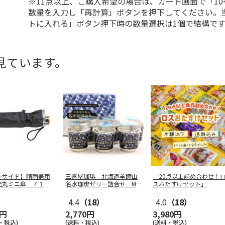
※11点以上、ご購入希望の場合は、カート画面で「10
数量を入力し「再計算」ボタンを押下してください。
トに入れる」ボタン押下時の数量選択は1個で結構です
見ています。
トサイド】晴雨兼用
三喜屋珈琲 北海道羊蹄山
「20点以上詰め合わせ！
光丸ミニ傘 ７１９
名水珈琲ゼリー詰合せ MC
スおたすけセット」
J-AE
4.4
（18）
4.0
（18）
0円
2,770円
3,980円
・税込)
(送料・税込)
(送料・税込)