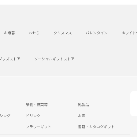
お歳暮
おせち
クリスマス
バレンタイン
ホワイト
グッズストア
ソーシャルギフトストア
果物・野菜等
乳製品
シング
ドリンク
お酒
フラワーギフト
書籍・カタログギフト