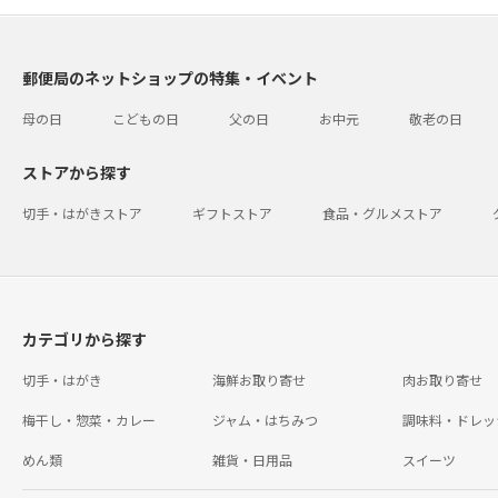
郵便局のネットショップの特集・イベント
母の日
こどもの日
父の日
お中元
敬老の日
ストアから探す
切手・はがきストア
ギフトストア
食品・グルメストア
カテゴリから探す
切手・はがき
海鮮お取り寄せ
肉お取り寄せ
梅干し・惣菜・カレー
ジャム・はちみつ
調味料・ドレッ
めん類
雑貨・日用品
スイーツ