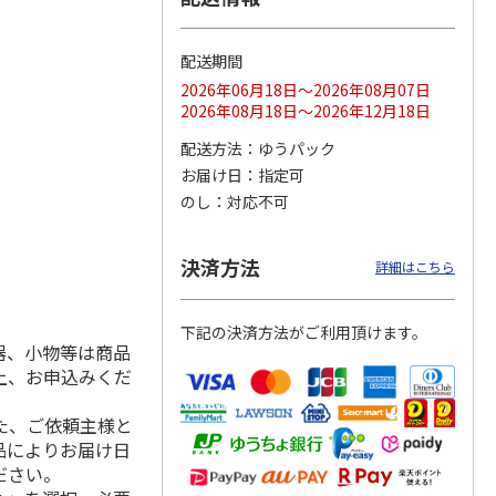
配送期間
2026年06月18日～2026年08月07日
ス 大
MLB ドジャース 大
ドジャース 大谷翔
MLB ドジャース 大
2026年08月18日～2026年12月18日
由伸・
谷翔平 2026 NL 3・
平 日本人最多53試
谷翔平 2026 NL 3・
日本人
…
4月投手
…
合連続出塁記念 シ
4月投手
…
配送方法
ゆうパック
ル
…
お届け日
指定可
17,000円
17,000円
8,500円
のし
対応不可
(送料・税込)
(送料・税込)
(送料・税込)
決済方法
詳細はこちら
下記の決済方法がご利用頂けます。
器、小物等は商品
上、お申込みくだ
た、ご依頼主様と
品によりお届け日
ださい。