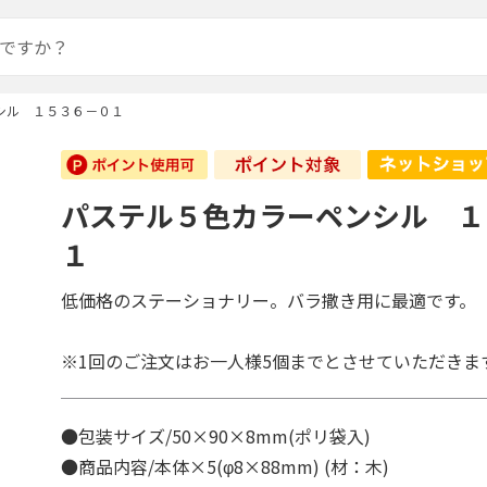
シル １５３６－０１
パステル５色カラーペンシル １
１
低価格のステーショナリー。バラ撒き用に最適です。
※1回のご注文はお一人様5個までとさせていただきま
●包装サイズ/50×90×8mm(ポリ袋入)
●商品内容/本体×5(φ8×88mm) (材：木)