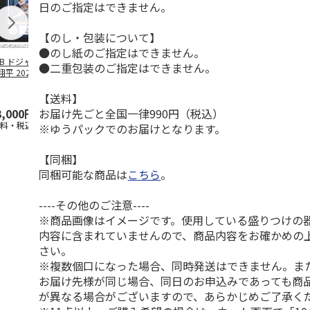
日のご指定はできません。
【のし・包装について】
●のし紙のご指定はできません。
LB ドジャース 大
ドジャース 大谷翔
ドジャース 大谷翔
MLB ドジャー
●二重包装のご指定はできません。
平 2026 NL 3・
平 日本人最多53試
平 日本人最多53試
谷翔平・山本
月投手
…
合連続出塁記念 ダ
合連続出塁記念 コ
佐々木朗希 
ブ
…
イ
…
【送料】
お届け先ごと全国一律990円（税込）
3,000円
33,000円
9,900円
8,500円
送料・税込)
(送料・税込)
(送料・税込)
(送料・税込)
※ゆうパックでのお届けとなります。
【同梱】
同梱可能な商品は
こちら
。
----その他のご注意----
※商品画像はイメージです。使用している盛りつけの
内容に含まれていませんので、商品内容をお確かめの
さい。
※複数個口になった場合、同時発送はできません。ま
お届け先様が同じ場合、同日のお申込みであっても商
が異なる場合がございますので、あらかじめご了承く