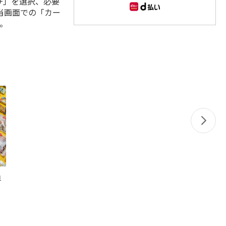
+」を選択、必要
当画面での「カー
。
ロ