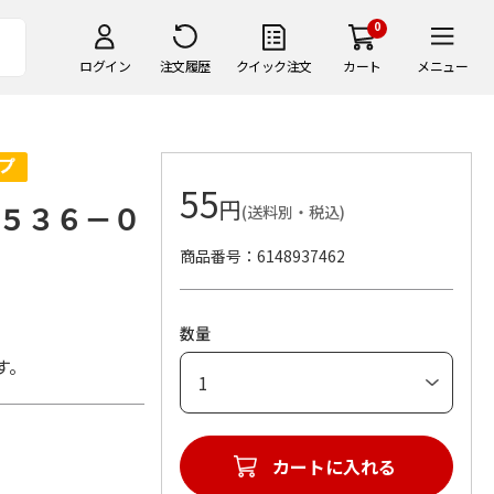
0
ログイン
注文履歴
クイック注文
カート
メニュー
55
円
５３６－０
(送料別・税込)
商品番号
6148937462
数量
す。
カートに入れる