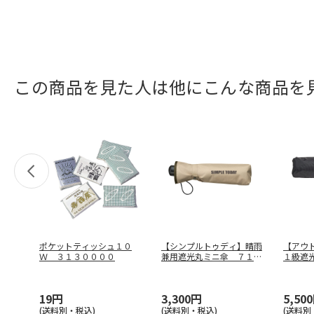
この商品を見た人は他にこんな商品を
ポケットティッシュ１０
【シンプルトゥディ】晴雨
【アウ
Ｗ ３１３００００
兼用遮光丸ミニ傘 ７１９
１級遮
０５３
０８７
19円
3,300円
5,50
(送料別・税込)
(送料別・税込)
(送料別