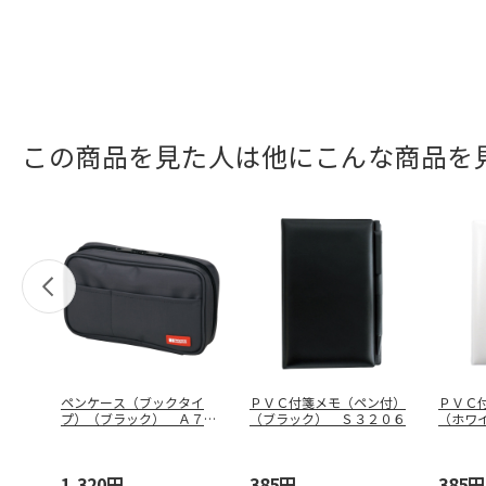
この商品を見た人は他にこんな商品を
ペンケース（ブックタイ
ＰＶＣ付箋メモ（ペン付）
ＰＶＣ
プ）（ブラック） Ａ７５
（ブラック） Ｓ３２０６
（ホワ
５１－２４
1,320円
385円
385円