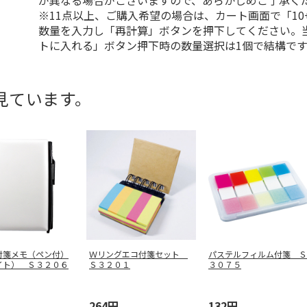
が異なる場合がございますので、あらかじめご了承く
※11点以上、ご購入希望の場合は、カート画面で「10
数量を入力し「再計算」ボタンを押下してください。
トに入れる」ボタン押下時の数量選択は1個で結構です
見ています。
付箋メモ（ペン付）
Ｗリングエコ付箋セット
パステルフィルム付箋 Ｓ
イト） Ｓ３２０６
Ｓ３２０１
３０７５
264円
132円