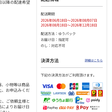
日以降の配達希望
配送期間
2026年06月18日～2026年08月07日
ス 大
MLB ドジャース 大
ドジャース 大谷翔
MLB ドジャース 大
2026年08月18日～2026年12月18日
由伸・
谷翔平 2026 NL 3・
平 日本人最多53試
谷翔平 2026 NL 3・
日本人
…
4月投手
…
合連続出塁記念 シ
4月投手
…
配送方法
ゆうパック
ル
…
お届け日
指定可
17,000円
17,000円
8,500円
のし
対応不可
(送料・税込)
(送料・税込)
(送料・税込)
決済方法
詳細はこちら
下記の決済方法がご利用頂けます。
器、小物等は商品
上、お申込みくだ
た、ご依頼主様と
品によりお届け日