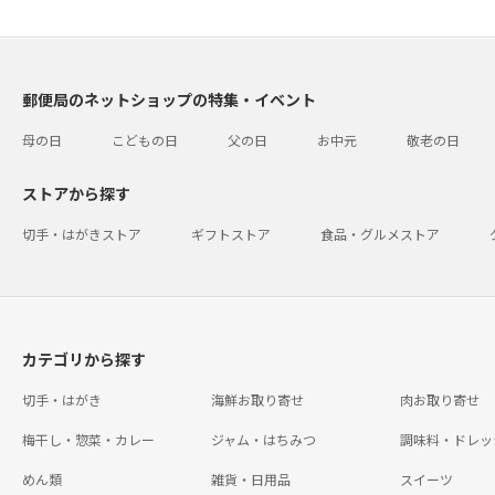
郵便局のネットショップの特集・イベント
母の日
こどもの日
父の日
お中元
敬老の日
ストアから探す
切手・はがきストア
ギフトストア
食品・グルメストア
カテゴリから探す
切手・はがき
海鮮お取り寄せ
肉お取り寄せ
梅干し・惣菜・カレー
ジャム・はちみつ
調味料・ドレッ
めん類
雑貨・日用品
スイーツ