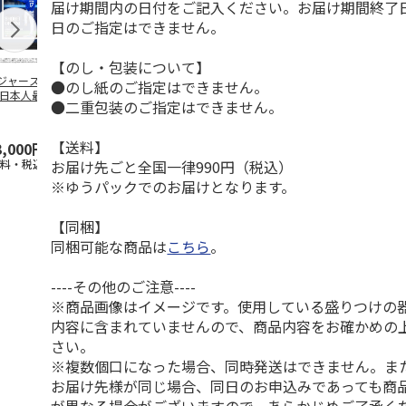
届け期間内の日付をご記入ください。お届け期間終了
日のご指定はできません。
【のし・包装について】
ジャース 大谷翔
MLB ドジャース 大
ドジャース 大谷翔
MLB ドジャー
●のし紙のご指定はできません。
 日本人最多53試
谷翔平 2026 NL 3・
平 日本人最多53試
谷翔平・山本
●二重包装のご指定はできません。
連続出塁記念 ダ
4月投手
…
合連続出塁記念 コ
佐々木朗希 
…
イ
…
【送料】
3,000円
33,000円
9,900円
8,500円
お届け先ごと全国一律990円（税込）
送料・税込)
(送料・税込)
(送料・税込)
(送料・税込)
※ゆうパックでのお届けとなります。
【同梱】
同梱可能な商品は
こちら
。
----その他のご注意----
※商品画像はイメージです。使用している盛りつけの
内容に含まれていませんので、商品内容をお確かめの
さい。
※複数個口になった場合、同時発送はできません。ま
お届け先様が同じ場合、同日のお申込みであっても商