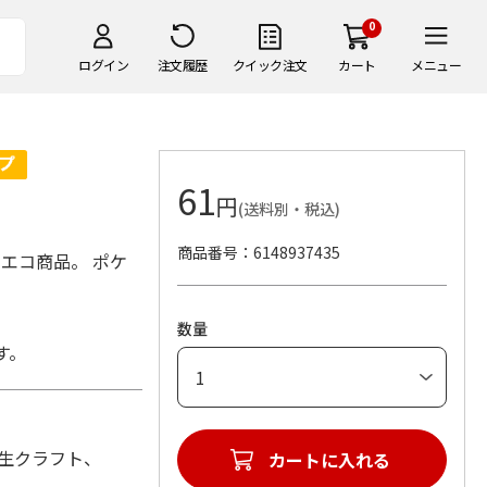
0
ログイン
注文履歴
クイック注文
カート
メニュー
61
円
(送料別・税込)
商品番号
6148937435
たエコ商品。 ポケ
数量
す。
：再生クラフト、
カートに入れる