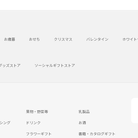
お歳暮
おせち
クリスマス
バレンタイン
ホワイト
グッズストア
ソーシャルギフトストア
果物・野菜等
乳製品
シング
ドリンク
お酒
フラワーギフト
書籍・カタログギフト