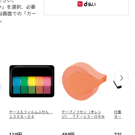
ださい。
+」を選択、必要
当画面での「カー
。
ケース入フィルムふせん
テープノフセン（オレン
付箋セット
１３３８－０４
ジ） ＴＦ－１５－ＯＲＮ
９－２６
110円
484円
770円