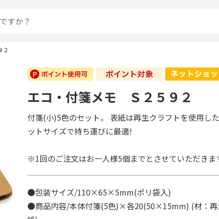
９２
エコ・付箋メモ Ｓ２５９２
付箋(小)5色のセット。 表紙は再生クラフトを使用し
ットサイズで持ち運びに最適!
※1回のご注文はお一人様5個までとさせていただきま
●包装サイズ/110×65×5mm(ポリ袋入)
●商品内容/本体付箋(5色)×各20(50×15mm) (材