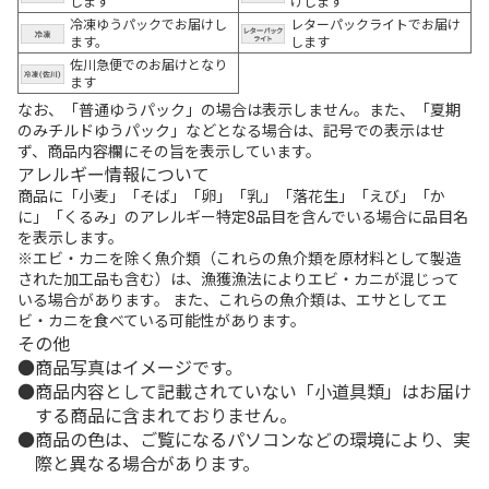
します
けします
冷凍ゆうパックでお届けし
レターパックライトでお届け
ます。
します
佐川急便でのお届けとなり
ます
なお、「普通ゆうパック」の場合は表示しません。また、「夏期
のみチルドゆうパック」などとなる場合は、記号での表示はせ
ず、商品内容欄にその旨を表示しています。
アレルギー情報について
商品に「小麦」「そば」「卵」「乳」「落花生」「えび」「か
に」「くるみ」のアレルギー特定8品目を含んでいる場合に品目名
を表示します。
※エビ・カニを除く魚介類（これらの魚介類を原材料として製造
された加工品も含む）は、漁獲漁法によりエビ・カニが混じって
いる場合があります。 また、これらの魚介類は、エサとしてエ
ビ・カニを食べている可能性があります。
その他
商品写真はイメージです。
商品内容として記載されていない「小道具類」はお届け
する商品に含まれておりません。
商品の色は、ご覧になるパソコンなどの環境により、実
際と異なる場合があります。