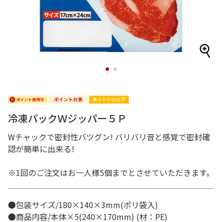
1
2
冷凍パックＷジッパー５Ｐ
Wチャックで密封性バツグン! バリバリ音と感覚で密封確
認が簡単に出来る!
※1回のご注文はお一人様5個までとさせていただきます。
●包装サイズ/180×140×3mm(ポリ袋入)
●商品内容/本体×5(240×170mm) (材：PE)