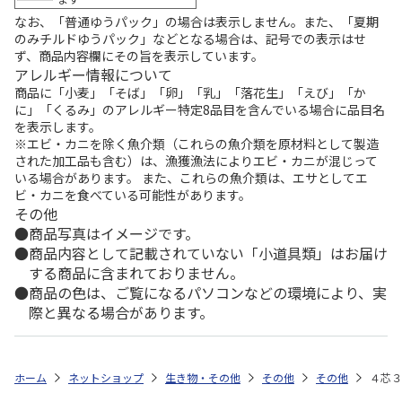
なお、「普通ゆうパック」の場合は表示しません。また、「夏期
のみチルドゆうパック」などとなる場合は、記号での表示はせ
ず、商品内容欄にその旨を表示しています。
アレルギー情報について
商品に「小麦」「そば」「卵」「乳」「落花生」「えび」「か
に」「くるみ」のアレルギー特定8品目を含んでいる場合に品目名
を表示します。
※エビ・カニを除く魚介類（これらの魚介類を原材料として製造
された加工品も含む）は、漁獲漁法によりエビ・カニが混じって
いる場合があります。 また、これらの魚介類は、エサとしてエ
ビ・カニを食べている可能性があります。
その他
商品写真はイメージです。
商品内容として記載されていない「小道具類」はお届け
する商品に含まれておりません。
商品の色は、ご覧になるパソコンなどの環境により、実
際と異なる場合があります。
ホーム
ネットショップ
生き物・その他
その他
その他
４芯３