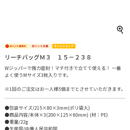
リーチバッグＭ３ １５－２３８
Wジッパーで強力密封！マチ付きで立てて使える！ 一番
よく使うMサイズ3枚入りです。
※1回のご注文はお一人様5個までとさせていただきます。
●包装サイズ/215×80×3mm(ポリ袋入)
●商品内容/本体×3(200×125×60mm) (材：PE)
●重量/22g
●生産国/中華人民共和国