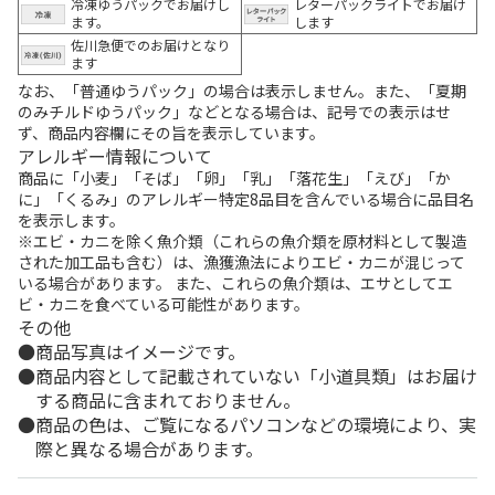
冷凍ゆうパックでお届けし
レターパックライトでお届け
ます。
します
佐川急便でのお届けとなり
ます
なお、「普通ゆうパック」の場合は表示しません。また、「夏期
のみチルドゆうパック」などとなる場合は、記号での表示はせ
ず、商品内容欄にその旨を表示しています。
アレルギー情報について
商品に「小麦」「そば」「卵」「乳」「落花生」「えび」「か
に」「くるみ」のアレルギー特定8品目を含んでいる場合に品目名
を表示します。
※エビ・カニを除く魚介類（これらの魚介類を原材料として製造
された加工品も含む）は、漁獲漁法によりエビ・カニが混じって
いる場合があります。 また、これらの魚介類は、エサとしてエ
ビ・カニを食べている可能性があります。
その他
商品写真はイメージです。
商品内容として記載されていない「小道具類」はお届け
する商品に含まれておりません。
商品の色は、ご覧になるパソコンなどの環境により、実
際と異なる場合があります。