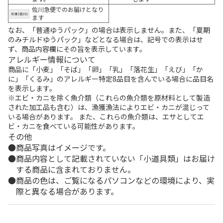
佐川急便でのお届けとなり
ます
なお、「普通ゆうパック」の場合は表示しません。また、「夏期
のみチルドゆうパック」などとなる場合は、記号での表示はせ
ず、商品内容欄にその旨を表示しています。
アレルギー情報について
商品に「小麦」「そば」「卵」「乳」「落花生」「えび」「か
に」「くるみ」のアレルギー特定8品目を含んでいる場合に品目名
を表示します。
※エビ・カニを除く魚介類（これらの魚介類を原材料として製造
された加工品も含む）は、漁獲漁法によりエビ・カニが混じって
いる場合があります。 また、これらの魚介類は、エサとしてエ
ビ・カニを食べている可能性があります。
その他
商品写真はイメージです。
商品内容として記載されていない「小道具類」はお届け
する商品に含まれておりません。
商品の色は、ご覧になるパソコンなどの環境により、実
際と異なる場合があります。