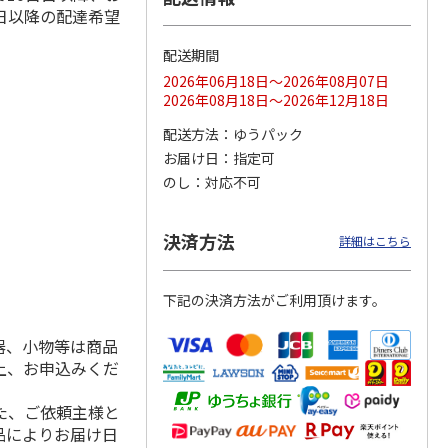
日以降の配達希望
配送期間
2026年06月18日～2026年08月07日
ス 大
MLB ドジャース 大
ドジャース 大谷翔
MLB ドジャース 大
2026年08月18日～2026年12月18日
由伸・
谷翔平 2026 NL 3・
平 日本人最多53試
谷翔平 2026 NL 3・
日本人
…
4月投手
…
合連続出塁記念 シ
4月投手
…
配送方法
ゆうパック
ル
…
お届け日
指定可
17,000円
17,000円
8,500円
のし
対応不可
(送料・税込)
(送料・税込)
(送料・税込)
決済方法
詳細はこちら
下記の決済方法がご利用頂けます。
器、小物等は商品
上、お申込みくだ
た、ご依頼主様と
品によりお届け日