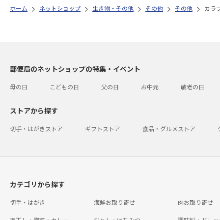
ホーム
ネットショップ
生き物・その他
その他
その他
カラ
郵便局のネットショップの特集・イベント
母の日
こどもの日
父の日
お中元
敬老の日
ストアから探す
切手・はがきストア
ギフトストア
食品・グルメストア
カテゴリから探す
切手・はがき
海鮮お取り寄せ
肉お取り寄せ
梅干し・惣菜・カレー
ジャム・はちみつ
調味料・ドレッ