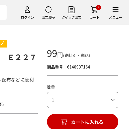
0
ログイン
注文履歴
クイック注文
カート
メニュー
99
円
 Ｅ２２７
(送料別・税込)
商品番号
6148937164
ル配布などに便利
数量
す。
カートに入れる