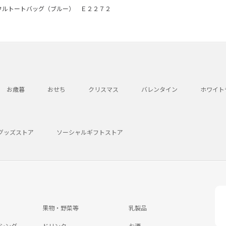
フルトートバッグ（ブルー） Ｅ２２７２
お歳暮
おせち
クリスマス
バレンタイン
ホワイト
グッズストア
ソーシャルギフトストア
果物・野菜等
乳製品
シング
ドリンク
お酒