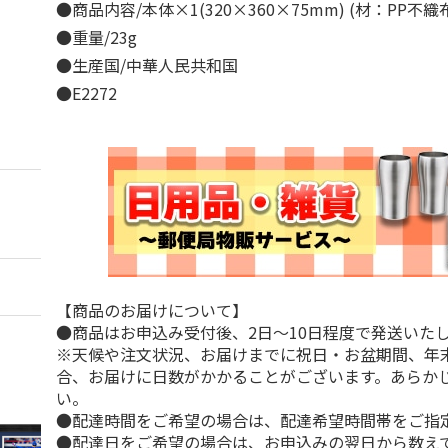
●商品内容/本体×1(320×360×75mm) (材：PP不
●重量/23g
●生産国/中華人民共和国
●E2272
【商品のお届けについて】
●商品はお申込み受付後、2日～10日程度で発送いた
※天候や注文状況、お届けまでに祝日・お盆期間、年
合、お届けに日数がかかることがございます。あらか
い。
●配達時間をご希望の場合は、配達希望時間帯をご指
●配達日をご希望の場合は、お申込みの翌日から数えて