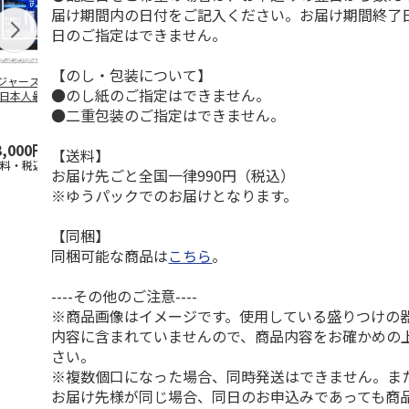
届け期間内の日付をご記入ください。お届け期間終了
日のご指定はできません。
【のし・包装について】
ジャース 大谷翔
MLB ドジャース 大
ドジャース 大谷翔
MLB ドジャー
●のし紙のご指定はできません。
 日本人最多53試
谷翔平 2026 NL 3・
平 日本人最多53試
谷翔平・山本
連続出塁記念 ダ
4月投手
…
合連続出塁記念 コ
佐々木朗希 
●二重包装のご指定はできません。
…
イ
…
3,000円
33,000円
9,900円
8,500円
【送料】
送料・税込)
(送料・税込)
(送料・税込)
(送料・税込)
お届け先ごと全国一律990円（税込）
※ゆうパックでのお届けとなります。
【同梱】
同梱可能な商品は
こちら
。
----その他のご注意----
※商品画像はイメージです。使用している盛りつけの
内容に含まれていませんので、商品内容をお確かめの
さい。
※複数個口になった場合、同時発送はできません。ま
お届け先様が同じ場合、同日のお申込みであっても商