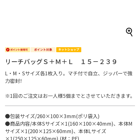
リーチバッグＳ＋Ｍ＋Ｌ １５－２３９
L・M・Sサイズ各1枚入り。マチ付で自立、ジッパーで強
力密封!
※1回のご注文はお一人様5個までとさせていただきます。
●包装サイズ/260×100×3mm(ポリ袋入)
●商品内容/本体Sサイズ×1(160×100×40mm)、本体M
サイズ×1(200×125×60mm)、本体Lサイズ
×1(250×125×60mm) (材：PE)