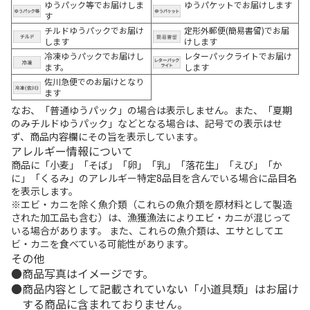
ゆうパック等でお届けしま
ゆうパケットでお届けします
す
チルドゆうパックでお届け
定形外郵便(簡易書留)でお届
します
けします
冷凍ゆうパックでお届けし
レターパックライトでお届け
ます。
します
佐川急便でのお届けとなり
ます
なお、「普通ゆうパック」の場合は表示しません。また、「夏期
のみチルドゆうパック」などとなる場合は、記号での表示はせ
ず、商品内容欄にその旨を表示しています。
アレルギー情報について
商品に「小麦」「そば」「卵」「乳」「落花生」「えび」「か
に」「くるみ」のアレルギー特定8品目を含んでいる場合に品目名
を表示します。
※エビ・カニを除く魚介類（これらの魚介類を原材料として製造
された加工品も含む）は、漁獲漁法によりエビ・カニが混じって
いる場合があります。 また、これらの魚介類は、エサとしてエ
ビ・カニを食べている可能性があります。
その他
商品写真はイメージです。
商品内容として記載されていない「小道具類」はお届け
する商品に含まれておりません。