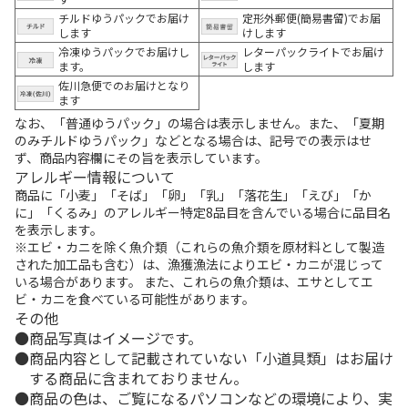
チルドゆうパックでお届け
定形外郵便(簡易書留)でお届
します
けします
冷凍ゆうパックでお届けし
レターパックライトでお届け
ます。
します
佐川急便でのお届けとなり
ます
なお、「普通ゆうパック」の場合は表示しません。また、「夏期
のみチルドゆうパック」などとなる場合は、記号での表示はせ
ず、商品内容欄にその旨を表示しています。
アレルギー情報について
商品に「小麦」「そば」「卵」「乳」「落花生」「えび」「か
に」「くるみ」のアレルギー特定8品目を含んでいる場合に品目名
を表示します。
※エビ・カニを除く魚介類（これらの魚介類を原材料として製造
された加工品も含む）は、漁獲漁法によりエビ・カニが混じって
いる場合があります。 また、これらの魚介類は、エサとしてエ
ビ・カニを食べている可能性があります。
その他
商品写真はイメージです。
商品内容として記載されていない「小道具類」はお届け
する商品に含まれておりません。
商品の色は、ご覧になるパソコンなどの環境により、実