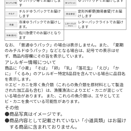
ゆうパック等でお届けしま
ゆうパケットでお届けします
す
チルドゆうパックでお届け
定形外郵便(簡易書留)でお届
します
けします
冷凍ゆうパックでお届けし
レターパックライトでお届け
ます。
します
佐川急便でのお届けとなり
ます
なお、「普通ゆうパック」の場合は表示しません。また、「夏期
のみチルドゆうパック」などとなる場合は、記号での表示はせ
ず、商品内容欄にその旨を表示しています。
アレルギー情報について
商品に「小麦」「そば」「卵」「乳」「落花生」「えび」「か
に」「くるみ」のアレルギー特定8品目を含んでいる場合に品目名
を表示します。
※エビ・カニを除く魚介類（これらの魚介類を原材料として製造
された加工品も含む）は、漁獲漁法によりエビ・カニが混じって
いる場合があります。 また、これらの魚介類は、エサとしてエ
ビ・カニを食べている可能性があります。
その他
商品写真はイメージです。
商品内容として記載されていない「小道具類」はお届け
する商品に含まれておりません。