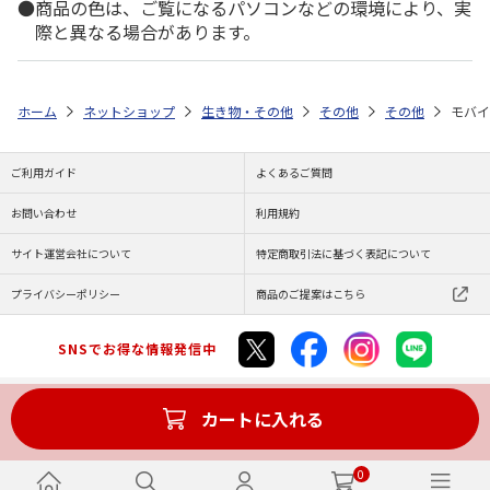
商品の色は、ご覧になるパソコンなどの環境により、実
際と異なる場合があります。
ホーム
ネットショップ
生き物・その他
その他
その他
モバイ
ご利用ガイド
よくあるご質問
お問い合わせ
利用規約
サイト運営会社について
特定商取引法に基づく表記について
プライバシーポリシー
商品のご提案はこちら
SNSでお得な情報発信中
カートに入れる
Copyright (C) JAPAN POST Co.,Ltd. All Rights Reserved.
0