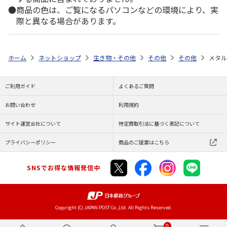
商品の色は、ご覧になるパソコンなどの環境により、実
際と異なる場合があります。
ホーム
ネットショップ
生き物・その他
その他
その他
メタル
ご利用ガイド
よくあるご質問
お問い合わせ
利用規約
サイト運営会社について
特定商取引法に基づく表記について
プライバシーポリシー
商品のご提案はこちら
SNSでお得な情報発信中
Copyright (C) JAPAN POST Co.,Ltd. All Rights Reserved.
0