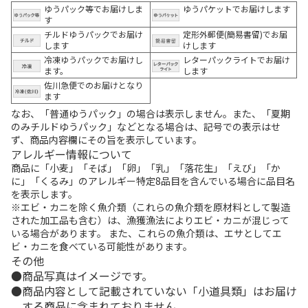
ゆうパック等でお届けしま
ゆうパケットでお届けします
す
チルドゆうパックでお届け
定形外郵便(簡易書留)でお届
します
けします
冷凍ゆうパックでお届けし
レターパックライトでお届け
ます。
します
佐川急便でのお届けとなり
ます
なお、「普通ゆうパック」の場合は表示しません。また、「夏期
のみチルドゆうパック」などとなる場合は、記号での表示はせ
ず、商品内容欄にその旨を表示しています。
アレルギー情報について
商品に「小麦」「そば」「卵」「乳」「落花生」「えび」「か
に」「くるみ」のアレルギー特定8品目を含んでいる場合に品目名
を表示します。
※エビ・カニを除く魚介類（これらの魚介類を原材料として製造
された加工品も含む）は、漁獲漁法によりエビ・カニが混じって
いる場合があります。 また、これらの魚介類は、エサとしてエ
ビ・カニを食べている可能性があります。
その他
商品写真はイメージです。
商品内容として記載されていない「小道具類」はお届け
する商品に含まれておりません。