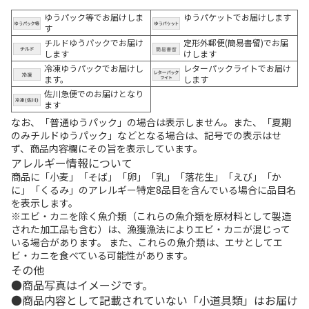
ゆうパック等でお届けしま
ゆうパケットでお届けします
す
チルドゆうパックでお届け
定形外郵便(簡易書留)でお届
します
けします
冷凍ゆうパックでお届けし
レターパックライトでお届け
ます。
します
佐川急便でのお届けとなり
ます
なお、「普通ゆうパック」の場合は表示しません。また、「夏期
のみチルドゆうパック」などとなる場合は、記号での表示はせ
ず、商品内容欄にその旨を表示しています。
アレルギー情報について
商品に「小麦」「そば」「卵」「乳」「落花生」「えび」「か
に」「くるみ」のアレルギー特定8品目を含んでいる場合に品目名
を表示します。
※エビ・カニを除く魚介類（これらの魚介類を原材料として製造
された加工品も含む）は、漁獲漁法によりエビ・カニが混じって
いる場合があります。 また、これらの魚介類は、エサとしてエ
ビ・カニを食べている可能性があります。
その他
商品写真はイメージです。
商品内容として記載されていない「小道具類」はお届け