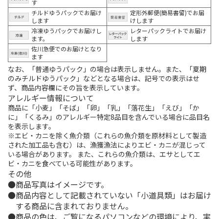
す
チルドゆうパックでお届け
定形外郵便(簡易書留)でお届
します
けします
冷凍ゆうパックでお届けし
レターパックライトでお届け
ます。
します
佐川急便でのお届けとなり
ます
なお、「普通ゆうパック」の場合は表示しません。また、「夏期
のみチルドゆうパック」などとなる場合は、記号での表示はせ
ず、商品内容欄にその旨を表示しています。
アレルギー情報について
商品に「小麦」「そば」「卵」「乳」「落花生」「えび」「か
に」「くるみ」のアレルギー特定8品目を含んでいる場合に品目名
を表示します。
※エビ・カニを除く魚介類（これらの魚介類を原材料として製造
された加工品も含む）は、漁獲漁法によりエビ・カニが混じって
いる場合があります。 また、これらの魚介類は、エサとしてエ
ビ・カニを食べている可能性があります。
その他
商品写真はイメージです。
商品内容として記載されていない「小道具類」はお届け
する商品に含まれておりません。
商品の色は、ご覧になるパソコンなどの環境により、実