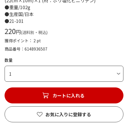
(22cm×10m)×1 (材：ポリ塩化ビニリデン)
●重量/102g
●生産国/日本
●21-101
220
円
(送料別・税込)
獲得ポイント： 2 pt
商品番号
6148936507
数量
1
カートに入れる
お気に入りに登録する