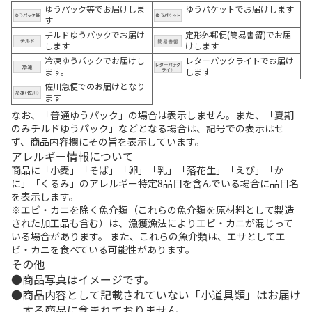
ゆうパック等でお届けしま
ゆうパケットでお届けします
す
チルドゆうパックでお届け
定形外郵便(簡易書留)でお届
します
けします
冷凍ゆうパックでお届けし
レターパックライトでお届け
ます。
します
佐川急便でのお届けとなり
ます
なお、「普通ゆうパック」の場合は表示しません。また、「夏期
のみチルドゆうパック」などとなる場合は、記号での表示はせ
ず、商品内容欄にその旨を表示しています。
アレルギー情報について
商品に「小麦」「そば」「卵」「乳」「落花生」「えび」「か
に」「くるみ」のアレルギー特定8品目を含んでいる場合に品目名
を表示します。
※エビ・カニを除く魚介類（これらの魚介類を原材料として製造
された加工品も含む）は、漁獲漁法によりエビ・カニが混じって
いる場合があります。 また、これらの魚介類は、エサとしてエ
ビ・カニを食べている可能性があります。
その他
商品写真はイメージです。
商品内容として記載されていない「小道具類」はお届け
する商品に含まれておりません。