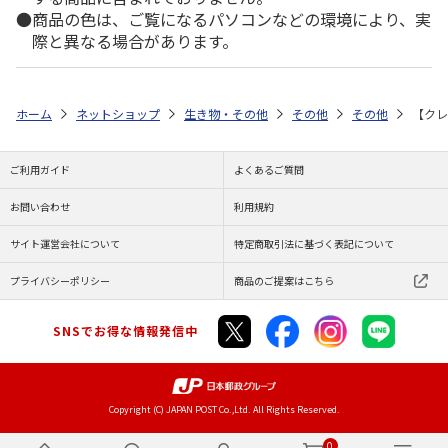
商品の色は、ご覧になるパソコンなどの環境により、実
際と異なる場合があります。
ホーム
ネットショップ
生き物・その他
その他
その他
【クレ
ご利用ガイド
よくあるご質問
お問い合わせ
利用規約
サイト運営会社について
特定商取引法に基づく表記について
プライバシーポリシー
商品のご提案はこちら
SNSでお得な情報発信中
Copyright (C) JAPAN POST Co.,Ltd. All Rights Reserved.
0