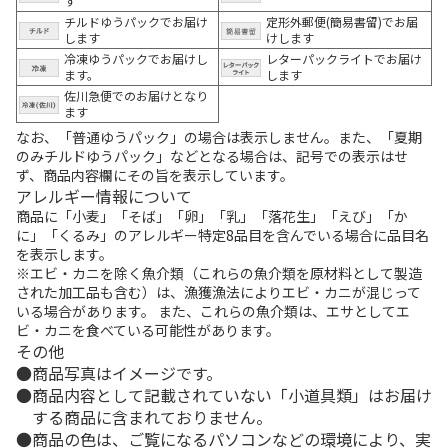
す
チルドゆうパックでお届け
定形外郵便(簡易書留)でお届
します
けします
冷凍ゆうパックでお届けし
レターパックライトでお届け
ます。
します
佐川急便でのお届けとなり
ます
なお、「普通ゆうパック」の場合は表示しません。また、「夏期
のみチルドゆうパック」などとなる場合は、記号での表示はせ
ず、商品内容欄にその旨を表示しています。
アレルギー情報について
商品に「小麦」「そば」「卵」「乳」「落花生」「えび」「か
に」「くるみ」のアレルギー特定8品目を含んでいる場合に品目名
を表示します。
※エビ・カニを除く魚介類（これらの魚介類を原材料として製造
された加工品も含む）は、漁獲漁法によりエビ・カニが混じって
いる場合があります。 また、これらの魚介類は、エサとしてエ
ビ・カニを食べている可能性があります。
その他
商品写真はイメージです。
商品内容として記載されていない「小道具類」はお届け
する商品に含まれておりません。
商品の色は、ご覧になるパソコンなどの環境により、実