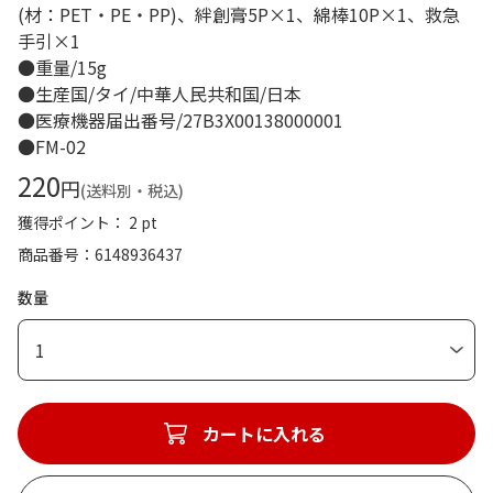
(材：PET・PE・PP)、絆創膏5P×1、綿棒10P×1、救急
手引×1
●重量/15g
●生産国/タイ/中華人民共和国/日本
●医療機器届出番号/27B3X00138000001
●FM-02
220
円
(送料別・税込)
獲得ポイント： 2 pt
商品番号
6148936437
数量
1
カートに入れる