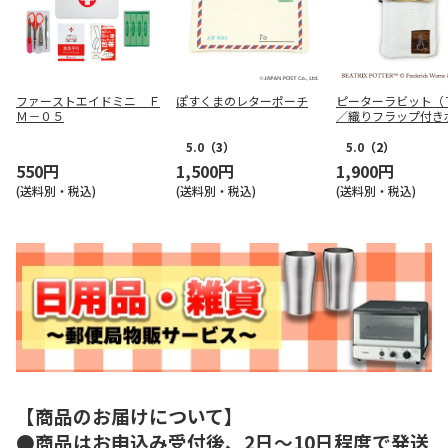
ファーストエイドミニ Ｆ
ぽすくまのレターポーチ
ピーターラビット（
Ｍ－０５
／織りフラップ付き
ット
5.0
（3）
5.0
（2）
550円
1,500円
1,900円
(送料別・税込)
(送料別・税込)
(送料別・税込)
【商品のお届けについて】
●商品はお申込み受付後、2日～10日程度で発送