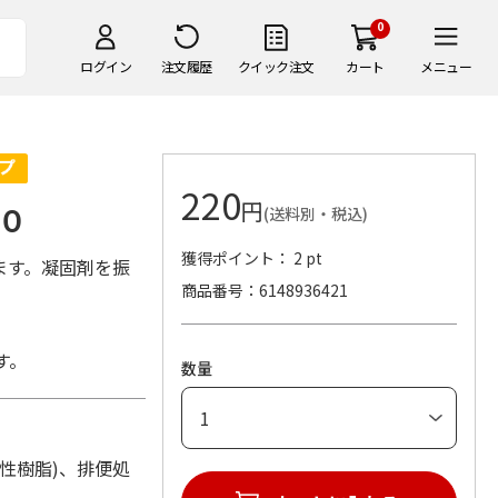
0
ログイン
注文履歴
クイック注文
カート
メニュー
220
円
０
(送料別・税込)
獲得ポイント： 2 pt
ます。凝固剤を振
商品番号
6148936421
す。
数量
収性樹脂)、排便処