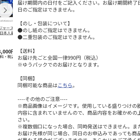
届け期間内の日付をご記入ください。お届け期間終了
日のご指定はできません。
【のし・包装について】
ジャース 大谷翔
MLB ドジャース 大
ドジャース 大谷翔
MLB ドジャー
●のし紙のご指定はできません。
 日本人最多53試
谷翔平 2026 NL 3・
平 日本人最多53試
谷翔平・山本
●二重包装のご指定はできません。
連続出塁記念 ダ
4月投手
…
合連続出塁記念 コ
佐々木朗希 
…
イ
…
【送料】
3,000円
33,000円
9,900円
8,500円
お届け先ごと全国一律990円（税込）
送料・税込)
(送料・税込)
(送料・税込)
(送料・税込)
※ゆうパックでのお届けとなります。
【同梱】
同梱可能な商品は
こちら
。
----その他のご注意----
※商品画像はイメージです。使用している盛りつけの
内容に含まれていませんので、商品内容をお確かめの
さい。
※複数個口になった場合、同時発送はできません。ま
お届け先様が同じ場合、同日のお申込みであっても商