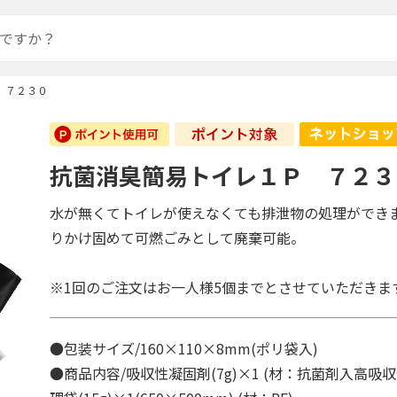
 ７２３０
抗菌消臭簡易トイレ１Ｐ ７２３
水が無くてトイレが使えなくても排泄物の処理ができ
りかけ固めて可燃ごみとして廃棄可能。
※1回のご注文はお一人様5個までとさせていただきま
●包装サイズ/160×110×8mm(ポリ袋入)
●商品内容/吸収性凝固剤(7g)×1 (材：抗菌剤入高吸