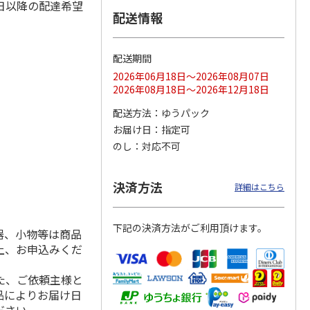
日以降の配達希望
配送情報
配送期間
ス 大
MLB ドジャース 大
ドジャース 大谷翔
MLB ドジャース 大
由伸・
谷翔平 2026 NL 3・
平 日本人最多53試
谷翔平 2026 NL 3・
2026年06月18日～2026年08月07日
日本人
…
4月投手
…
合連続出塁記念 シ
4月投手
…
2026年08月18日～2026年12月18日
ル
…
17,000円
17,000円
8,500円
配送方法
ゆうパック
(送料・税込)
(送料・税込)
(送料・税込)
お届け日
指定可
のし
対応不可
決済方法
詳細はこちら
下記の決済方法がご利用頂けます。
器、小物等は商品
上、お申込みくだ
た、ご依頼主様と
品によりお届け日