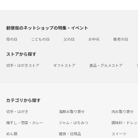
郵便局のネットショップの特集・イベント
母の日
こどもの日
父の日
お中元
敬老の日
ストアから探す
切手・はがきストア
ギフトストア
食品・グルメストア
カテゴリから探す
切手・はがき
海鮮お取り寄せ
肉お取り寄せ
梅干し・惣菜・カレー
ジャム・はちみつ
調味料・ドレッ
めん類
雑貨・日用品
スイーツ