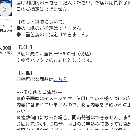
届け期間内の日付をご記入ください。お届け期間終了
日のご指定はできません。
【のし・包装について】
ジャース 大谷翔
MLB ドジャース 大
ドジャース 大谷翔
MLB ドジャー
●のし紙のご指定はできません。
 日本人最多53試
谷翔平 2026 NL 3・
平 日本人最多53試
谷翔平・山本
●二重包装のご指定はできません。
連続出塁記念 ダ
4月投手
…
合連続出塁記念 コ
佐々木朗希 
…
イ
…
【送料】
3,000円
33,000円
9,900円
8,500円
お届け先ごと全国一律990円（税込）
送料・税込)
(送料・税込)
(送料・税込)
(送料・税込)
※ゆうパックでのお届けとなります。
【同梱】
同梱可能な商品は
こちら
。
----その他のご注意----
※商品画像はイメージです。使用している盛りつけの
内容に含まれていませんので、商品内容をお確かめの
さい。
※複数個口になった場合、同時発送はできません。ま
お届け先様が同じ場合、同日のお申込みであっても商