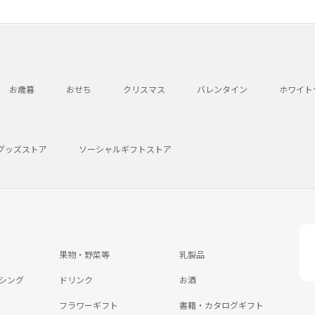
お歳暮
おせち
クリスマス
バレンタイン
ホワイト
グッズストア
ソーシャルギフトストア
果物・野菜等
乳製品
シング
ドリンク
お酒
フラワーギフト
書籍・カタログギフト