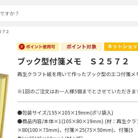
５７２
ブック型付箋メモ Ｓ２５７２
再生クラフト紙を用いて作ったブック型のエコ付箋メモ
※1回のご注文はお一人様5個までとさせていただきま
●包装サイズ/155×105×19mm(ポリ袋入)
●商品内容/本体×1(105×80×19mm) (材：再生ク
×80(100×75mm)、付箋×25(75×50mm)、付箋(5