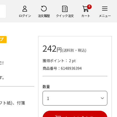
0
ログイン
注文履歴
クイック注文
カート
メニュー
242
円
(送料別・税込)
獲得ポイント： 2 pt
!
商品番号
6148936394
す。
数量
ラフト紙)、付箋