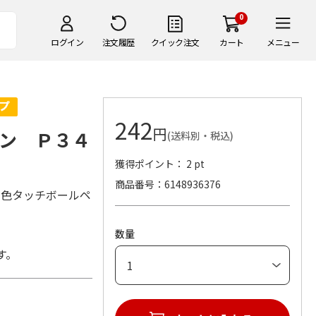
0
ログイン
注文履歴
クイック注文
カート
メニュー
242
円
ン Ｐ３４
(送料別・税込)
獲得ポイント： 2 pt
商品番号
6148936376
3色タッチボールペ
数量
す。