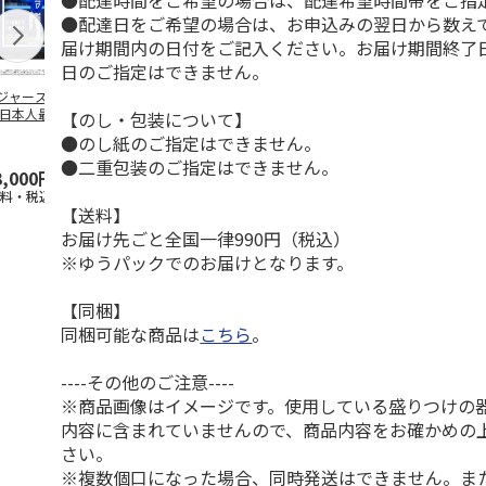
●配達時間をご希望の場合は、配達希望時間帯をご指
●配達日をご希望の場合は、お申込みの翌日から数えて
届け期間内の日付をご記入ください。お届け期間終了
日のご指定はできません。
ジャース 大谷翔
MLB ドジャース 大
ドジャース 大谷翔
MLB ドジャー
 日本人最多53試
谷翔平 2026 NL 3・
平 日本人最多53試
谷翔平・山本
【のし・包装について】
連続出塁記念 ダ
4月投手
…
合連続出塁記念 コ
佐々木朗希 
●のし紙のご指定はできません。
…
イ
…
●二重包装のご指定はできません。
3,000円
33,000円
9,900円
8,500円
送料・税込)
(送料・税込)
(送料・税込)
(送料・税込)
【送料】
お届け先ごと全国一律990円（税込）
※ゆうパックでのお届けとなります。
【同梱】
同梱可能な商品は
こちら
。
----その他のご注意----
※商品画像はイメージです。使用している盛りつけの
内容に含まれていませんので、商品内容をお確かめの
さい。
※複数個口になった場合、同時発送はできません。ま