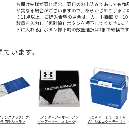
お届け先様が同じ場合、同日のお申込みであっても商
が異なる場合がございますので、あらかじめご了承く
※11点以上、ご購入希望の場合は、カート画面で「10
数量を入力し「再計算」ボタンを押下してください。
トに入れる」ボタン押下時の数量選択は1個で結構です
見ています。
プテンスタッグ】プ
【アンダーアーマー】アン
【ＣＡＰＴＩＮ ＳＴＡ
ー封筒型シュラフ６
ダーアーマー スポーツタ
Ｇ】シエロクーラーボック
ネイ
…
オル ＵＡ
…
ス１４ ＵＥ
…