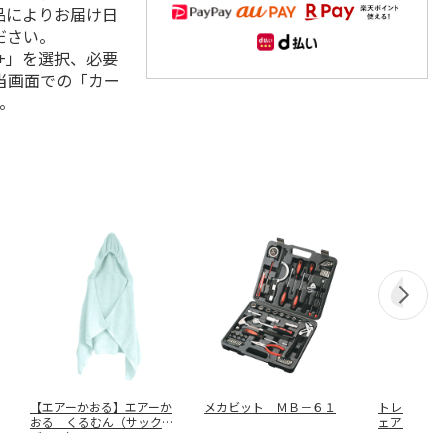
品によりお届け日
ださい。
+」を選択、必要
当画面での「カー
。
【エアーかおる】エアーか
メカビット ＭＢ－６１
トレッカー
おる くるむん（サックス
ェア（ブラ
ブルー）
…
１８３３