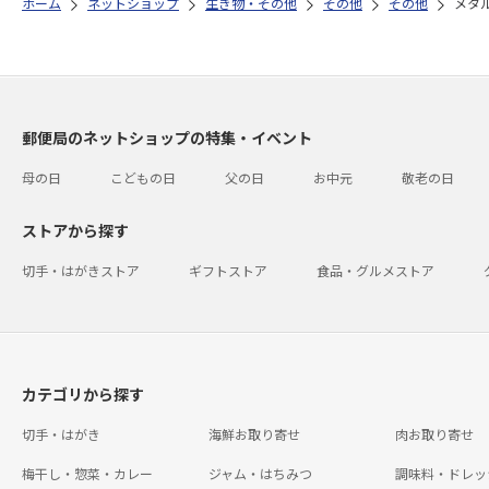
ホーム
ネットショップ
生き物・その他
その他
その他
メタ
郵便局のネットショップの特集・イベント
母の日
こどもの日
父の日
お中元
敬老の日
ストアから探す
切手・はがきストア
ギフトストア
食品・グルメストア
カテゴリから探す
切手・はがき
海鮮お取り寄せ
肉お取り寄せ
梅干し・惣菜・カレー
ジャム・はちみつ
調味料・ドレッ