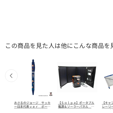
この商品を見た人は他にこんな商品を
おさるのジョージ サッカ
【Ｓｏｌｐａ】ポータブル
【キャ
ー日本代表ｖｅｒ ボール
電源＆ソーラーパネル Ｅ
レーリ
ペン Ｂ
ＰＢ－１２
…
００（