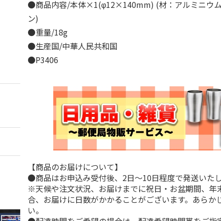
●商品内容/本体×1(φ12×140mm) (材：アルミニ
ン)
●重量/18g
●生産国/中華人民共和国
●P3406
【商品のお届けについて】
●商品はお申込み受付後、2日～10日程度で発送いた
※天候や注文状況、お届けまでに祝日・お盆期間、年
合、お届けに日数がかかることがございます。あらか
い。