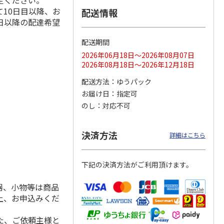
定ください。
10日目以降、お
配送情報
日以降の配達希望
配送期間
ス 大
MLB ドジャース 大
ドジャース 大谷翔
MLB ドジャース 大
由伸・
谷翔平 2026 NL 3・
平 日本人最多53試
谷翔平 2026 NL 3・
2026年06月18日～2026年08月07日
日本人
…
4月投手
…
合連続出塁記念 シ
4月投手
…
2026年08月18日～2026年12月18日
ル
…
17,000円
17,000円
8,500円
配送方法
ゆうパック
(送料・税込)
(送料・税込)
(送料・税込)
お届け日
指定可
のし
対応不可
決済方法
詳細はこちら
下記の決済方法がご利用頂けます。
器、小物等は商品
上、お申込みくだ
た、ご依頼主様と