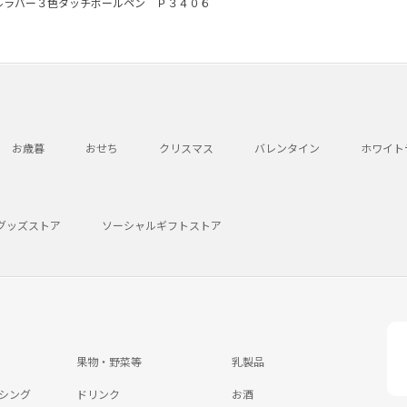
ルラバー３色タッチボールペン Ｐ３４０６
お歳暮
おせち
クリスマス
バレンタイン
ホワイト
グッズストア
ソーシャルギフトストア
果物・野菜等
乳製品
シング
ドリンク
お酒