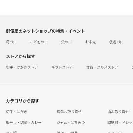
郵便局のネットショップの特集・イベント
母の日
こどもの日
父の日
お中元
敬老の日
ストアから探す
切手・はがきストア
ギフトストア
食品・グルメストア
カテゴリから探す
切手・はがき
海鮮お取り寄せ
肉お取り寄せ
梅干し・惣菜・カレー
ジャム・はちみつ
調味料・ドレッ
めん類
雑貨・日用品
スイーツ