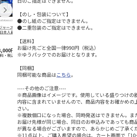
日のご指定はできません。
【のし・包装について】
●のし紙のご指定はできません。
●二重包装のご指定はできません。
ジャース 大谷翔
MLB ドジャース 大
ドジャース 大谷翔
MLB ドジャー
 日本人最多53試
谷翔平 2026 NL 3・
平 日本人最多53試
谷翔平・山本
連続出塁記念 ダ
4月投手
…
合連続出塁記念 コ
佐々木朗希 
【送料】
…
イ
…
お届け先ごと全国一律990円（税込）
3,000円
33,000円
9,900円
8,500円
※ゆうパックでのお届けとなります。
送料・税込)
(送料・税込)
(送料・税込)
(送料・税込)
【同梱】
同梱可能な商品は
こちら
。
----その他のご注意----
※商品画像はイメージです。使用している盛りつけの
内容に含まれていませんので、商品内容をお確かめの
さい。
※複数個口になった場合、同時発送はできません。ま
お届け先様が同じ場合、同日のお申込みであっても商
が異なる場合がございますので、あらかじめご了承く
※11点以上、ご購入希望の場合は、カート画面で「10