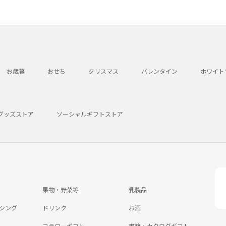
お歳暮
おせち
クリスマス
バレンタイン
ホワイト
グッズストア
ソーシャルギフトストア
果物・野菜等
乳製品
シング
ドリンク
お酒
フラワーギフト
書籍・カタログギフト