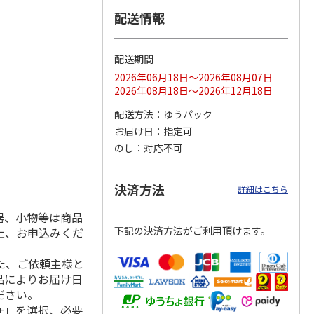
配送情報
配送期間
ス 大
MLB ドジャース 大
ドジャース 大谷翔
MLB ドジャース 大
由伸・
谷翔平 2026 NL 3・
平 日本人最多53試
谷翔平 2026 NL 3・
2026年06月18日～2026年08月07日
日本人
…
4月投手
…
合連続出塁記念 シ
4月投手
…
2026年08月18日～2026年12月18日
ル
…
17,000円
17,000円
8,500円
配送方法
ゆうパック
(送料・税込)
(送料・税込)
(送料・税込)
お届け日
指定可
のし
対応不可
決済方法
詳細はこちら
器、小物等は商品
下記の決済方法がご利用頂けます。
上、お申込みくだ
た、ご依頼主様と
品によりお届け日
ださい。
+」を選択、必要