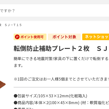
枚 ＳＪ－Ｔ１５
転倒防止補助プレート２枚 ＳＪ
簡単にできる地震対策!家具の下に置くだけで転倒す
ます。
※1回のご注文はお一人様5個までとさせていただきま
●包装サイズ/105×53×12mm(化粧箱入)
●商品内容/本体×2(100×45×8mm) (材：軟質塩