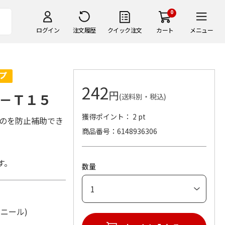
0
ログイン
注文履歴
クイック注文
カート
メニュー
242
円
－Ｔ１５
(送料別・税込)
獲得ポイント： 2 pt
るのを防止補助でき
商品番号
6148936306
す。
数量
化ビニール)