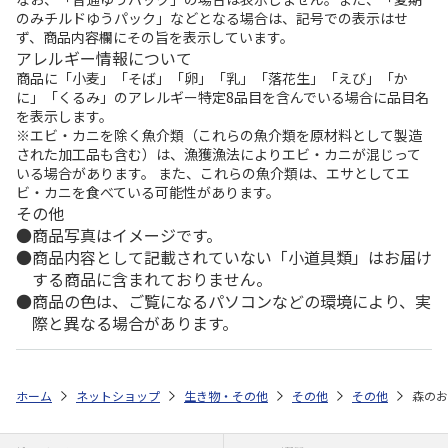
のみチルドゆうパック」などとなる場合は、記号での表示はせ
ず、商品内容欄にその旨を表示しています。
アレルギー情報について
商品に「小麦」「そば」「卵」「乳」「落花生」「えび」「か
に」「くるみ」のアレルギー特定8品目を含んでいる場合に品目名
を表示します。
※エビ・カニを除く魚介類（これらの魚介類を原材料として製造
された加工品も含む）は、漁獲漁法によりエビ・カニが混じって
いる場合があります。 また、これらの魚介類は、エサとしてエ
ビ・カニを食べている可能性があります。
その他
商品写真はイメージです。
商品内容として記載されていない「小道具類」はお届け
する商品に含まれておりません。
商品の色は、ご覧になるパソコンなどの環境により、実
際と異なる場合があります。
ホーム
ネットショップ
生き物・その他
その他
その他
森のお