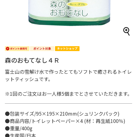
森のおもてなし４Ｒ
富士山の雪解け水で作ったとてもソフトで癒されるトイレ
ットティッシュです。
※1回のご注文はお一人様5個までとさせていただきます。
●包装サイズ/95×195×210mm(シュリンクパック)
●商品内容/トイレットペーパー×4 (材：再生紙100％)
●重量/400g
●生産国/日本