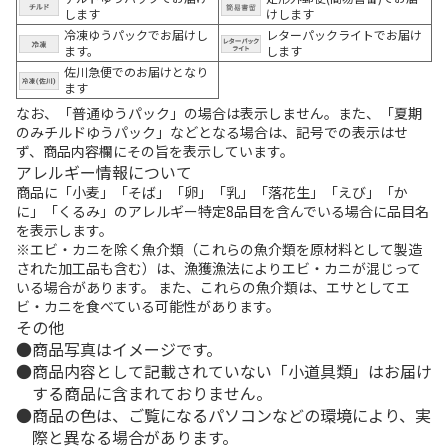
します
けします
冷凍ゆうパックでお届けし
レターパックライトでお届け
ます。
します
佐川急便でのお届けとなり
ます
なお、「普通ゆうパック」の場合は表示しません。また、「夏期
のみチルドゆうパック」などとなる場合は、記号での表示はせ
ず、商品内容欄にその旨を表示しています。
アレルギー情報について
商品に「小麦」「そば」「卵」「乳」「落花生」「えび」「か
に」「くるみ」のアレルギー特定8品目を含んでいる場合に品目名
を表示します。
※エビ・カニを除く魚介類（これらの魚介類を原材料として製造
された加工品も含む）は、漁獲漁法によりエビ・カニが混じって
いる場合があります。 また、これらの魚介類は、エサとしてエ
ビ・カニを食べている可能性があります。
その他
商品写真はイメージです。
商品内容として記載されていない「小道具類」はお届け
する商品に含まれておりません。
商品の色は、ご覧になるパソコンなどの環境により、実
際と異なる場合があります。