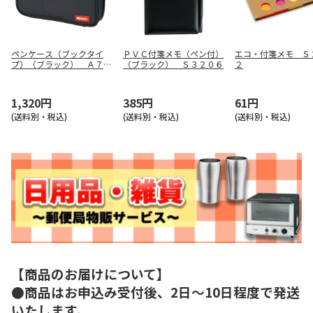
ペンケース（ブックタイ
ＰＶＣ付箋メモ（ペン付）
エコ・付箋メモ Ｓ
プ）（ブラック） Ａ７５
（ブラック） Ｓ３２０６
２
５１－２４
1,320円
385円
61円
(送料別・税込)
(送料別・税込)
(送料別・税込)
【商品のお届けについて】
●商品はお申込み受付後、2日～10日程度で発送
いたします。