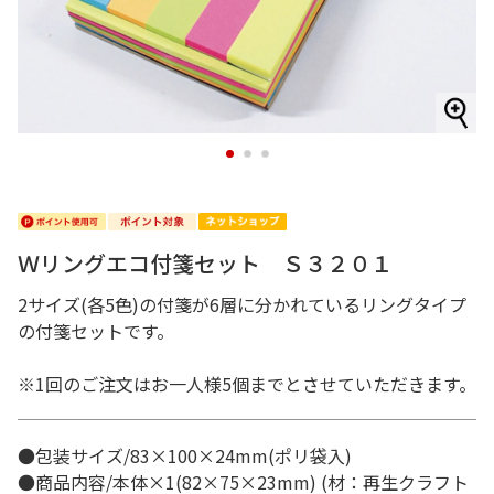
1
2
3
Ｗリングエコ付箋セット Ｓ３２０１
2サイズ(各5色)の付箋が6層に分かれているリングタイプ
の付箋セットです。
※1回のご注文はお一人様5個までとさせていただきます。
●包装サイズ/83×100×24mm(ポリ袋入)
●商品内容/本体×1(82×75×23mm) (材：再生クラフト