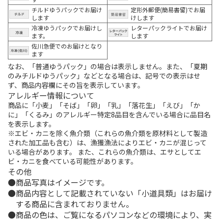
チルドゆうパックでお届け
定形外郵便(簡易書留)でお届
します
けします
冷凍ゆうパックでお届けし
レターパックライトでお届け
ます。
します
佐川急便でのお届けとなり
ます
なお、「普通ゆうパック」の場合は表示しません。また、「夏期
のみチルドゆうパック」などとなる場合は、記号での表示はせ
ず、商品内容欄にその旨を表示しています。
アレルギー情報について
商品に「小麦」「そば」「卵」「乳」「落花生」「えび」「か
に」「くるみ」のアレルギー特定8品目を含んでいる場合に品目名
を表示します。
※エビ・カニを除く魚介類（これらの魚介類を原材料として製造
された加工品も含む）は、漁獲漁法によりエビ・カニが混じって
いる場合があります。 また、これらの魚介類は、エサとしてエ
ビ・カニを食べている可能性があります。
その他
商品写真はイメージです。
商品内容として記載されていない「小道具類」はお届け
する商品に含まれておりません。
商品の色は、ご覧になるパソコンなどの環境により、実