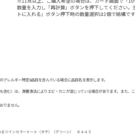
※11点以上、ご購入希望の場合は、カート画面で「10
数量を入力し「再計算」ボタンを押下してください。
トに入れる」ボタン押下時の数量選択は1個で結構です
のアレルギー特定8品目を含んでいる場合に品目名を表示します。
も含む）は、漁獲漁法によりエビ・カニが混じっている場合があります。また、こ
おりません。
めるツインカラートート（タテ）（グリーン） ６４４３