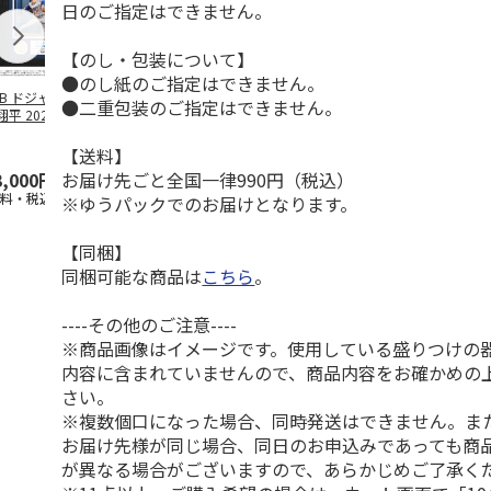
日のご指定はできません。
【のし・包装について】
●のし紙のご指定はできません。
LB ドジャース 大
ドジャース 大谷翔
ドジャース 大谷翔
MLB ドジャー
●二重包装のご指定はできません。
平 2026 NL 3・
平 日本人最多53試
平 日本人最多53試
谷翔平・山本
月投手
…
合連続出塁記念 ダ
合連続出塁記念 コ
佐々木朗希 
ブ
…
イ
…
【送料】
お届け先ごと全国一律990円（税込）
3,000円
33,000円
9,900円
8,500円
送料・税込)
(送料・税込)
(送料・税込)
(送料・税込)
※ゆうパックでのお届けとなります。
【同梱】
同梱可能な商品は
こちら
。
----その他のご注意----
※商品画像はイメージです。使用している盛りつけの
内容に含まれていませんので、商品内容をお確かめの
さい。
※複数個口になった場合、同時発送はできません。ま
お届け先様が同じ場合、同日のお申込みであっても商
が異なる場合がございますので、あらかじめご了承く