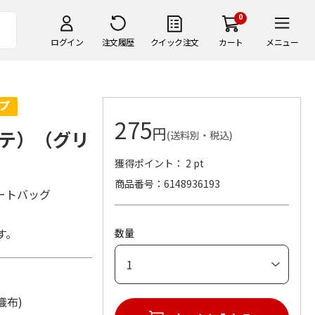
0
ログイン
注文履歴
クイック注文
カート
メニュー
275
円
テ）（グリ
(送料別・税込)
獲得ポイント： 2 pt
商品番号
6148936193
ートバッグ
す。
数量
：不織布)