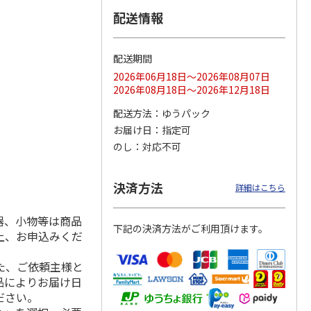
配送情報
配送期間
ス 大
MLB ドジャース 大
ドジャース 大谷翔
MLB ドジャース 大
由伸・
谷翔平 2026 NL 3・
平 日本人最多53試
谷翔平 2026 NL 3・
2026年06月18日～2026年08月07日
日本人
…
4月投手
…
合連続出塁記念 シ
4月投手
…
2026年08月18日～2026年12月18日
ル
…
17,000円
17,000円
8,500円
配送方法
ゆうパック
(送料・税込)
(送料・税込)
(送料・税込)
お届け日
指定可
のし
対応不可
決済方法
詳細はこちら
器、小物等は商品
下記の決済方法がご利用頂けます。
上、お申込みくだ
た、ご依頼主様と
品によりお届け日
ださい。