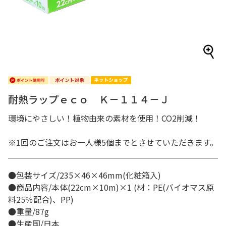
耐熱ラップｅｃｏ Ｋ－１１４－Ｊ
環境にやさしい！植物由来の素材を使用！CO2削減！
※1回のご注文はお一人様5個までとさせていただきます。
●包装サイズ/235×46×46mm(化粧箱入)
●商品内容/本体(22cm×10m)×1 (材：PE(バイオマス原
料25％配合)、PP)
●重量/87g
●生産国/日本