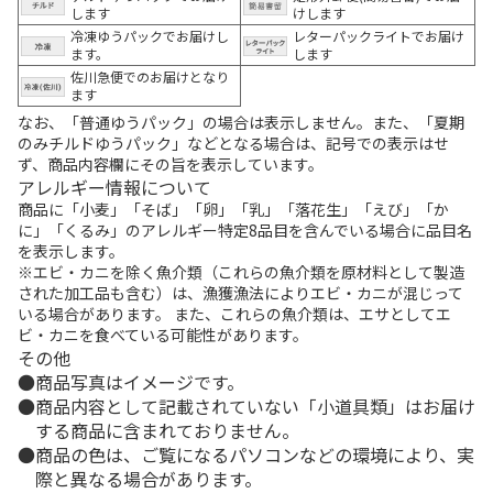
します
けします
冷凍ゆうパックでお届けし
レターパックライトでお届け
ます。
します
佐川急便でのお届けとなり
ます
なお、「普通ゆうパック」の場合は表示しません。また、「夏期
のみチルドゆうパック」などとなる場合は、記号での表示はせ
ず、商品内容欄にその旨を表示しています。
アレルギー情報について
商品に「小麦」「そば」「卵」「乳」「落花生」「えび」「か
に」「くるみ」のアレルギー特定8品目を含んでいる場合に品目名
を表示します。
※エビ・カニを除く魚介類（これらの魚介類を原材料として製造
された加工品も含む）は、漁獲漁法によりエビ・カニが混じって
いる場合があります。 また、これらの魚介類は、エサとしてエ
ビ・カニを食べている可能性があります。
その他
商品写真はイメージです。
商品内容として記載されていない「小道具類」はお届け
する商品に含まれておりません。
商品の色は、ご覧になるパソコンなどの環境により、実
際と異なる場合があります。