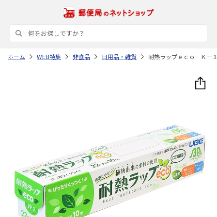
ホーム
WEB特集
非食品
日用品・雑貨
耐熱ラップｅｃｏ Ｋ－