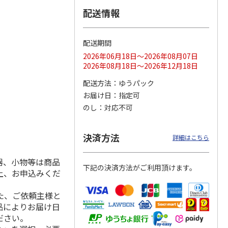
配送情報
配送期間
ス 大
MLB ドジャース 大
ドジャース 大谷翔
MLB ドジャース 大
由伸・
谷翔平 2026 NL 3・
平 日本人最多53試
谷翔平 2026 NL 3・
2026年06月18日～2026年08月07日
日本人
…
4月投手
…
合連続出塁記念 シ
4月投手
…
2026年08月18日～2026年12月18日
ル
…
17,000円
17,000円
8,500円
配送方法
ゆうパック
(送料・税込)
(送料・税込)
(送料・税込)
お届け日
指定可
のし
対応不可
決済方法
詳細はこちら
器、小物等は商品
下記の決済方法がご利用頂けます。
上、お申込みくだ
た、ご依頼主様と
品によりお届け日
ださい。