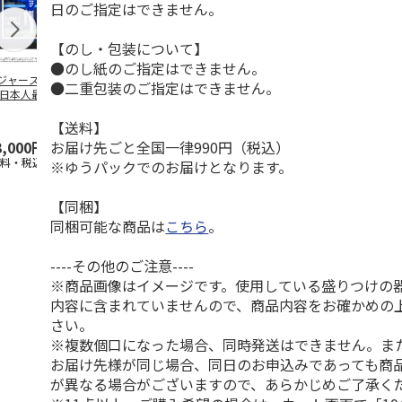
日のご指定はできません。
【のし・包装について】
●のし紙のご指定はできません。
ジャース 大谷翔
MLB ドジャース 大
ドジャース 大谷翔
MLB ドジャー
●二重包装のご指定はできません。
 日本人最多53試
谷翔平 2026 NL 3・
平 日本人最多53試
谷翔平・山本
連続出塁記念 ダ
4月投手
…
合連続出塁記念 コ
佐々木朗希 
…
イ
…
【送料】
お届け先ごと全国一律990円（税込）
3,000円
33,000円
9,900円
8,500円
送料・税込)
(送料・税込)
(送料・税込)
(送料・税込)
※ゆうパックでのお届けとなります。
【同梱】
同梱可能な商品は
こちら
。
----その他のご注意----
※商品画像はイメージです。使用している盛りつけの
内容に含まれていませんので、商品内容をお確かめの
さい。
※複数個口になった場合、同時発送はできません。ま
お届け先様が同じ場合、同日のお申込みであっても商
が異なる場合がございますので、あらかじめご了承く