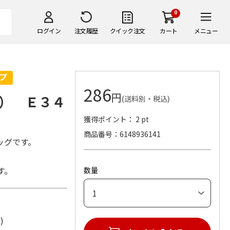
0
ログイン
注文履歴
クイック注文
カート
メニュー
286
円
） Ｅ３４
(送料別・税込)
獲得ポイント： 2 pt
商品番号
6148936141
ッグです。
す。
数量
ル)