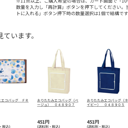
※11点以上、ご購入希望の場合は、カート画面で「10
数量を入力し「再計算」ボタンを押下してください。
トに入れる」ボタン押下時の数量選択は1個で結構です
見ています。
ニエコバッグ ＦＲ
おりたたみエコバッグ（ベ
おりたたみエコバッグ（ネ
ージュ） ０４８９０７
イビー） ０４８９０５
451円
451円
・税込)
(送料別・税込)
(送料別・税込)