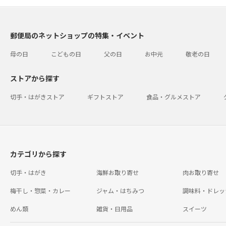
郵便局のネットショップの特集・イベント
母の日
こどもの日
父の日
お中元
敬老の日
ストアから探す
切手・はがきストア
ギフトストア
食品・グルメストア
カテゴリから探す
切手・はがき
海鮮お取り寄せ
肉お取り寄せ
梅干し・惣菜・カレー
ジャム・はちみつ
調味料・ドレッ
めん類
雑貨・日用品
スイーツ