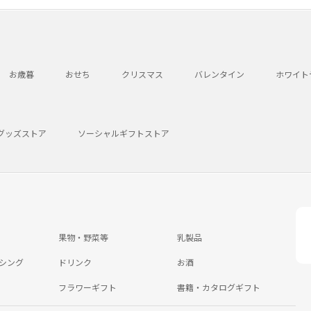
お歳暮
おせち
クリスマス
バレンタイン
ホワイト
グッズストア
ソーシャルギフトストア
果物・野菜等
乳製品
シング
ドリンク
お酒
フラワーギフト
書籍・カタログギフト