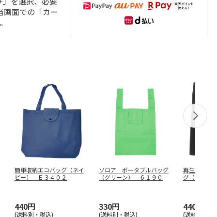
+」を選択、必要
当画面での「カー
。
簡単収納エコバッグ（ネイ
ソロア ポータブルバッグ
再生ＰＥＴ
ビー） Ｅ３４０２
（グリーン） ６１９０
グ（ブラッ
ＢＫ
440円
330円
440円
(送料別・税込)
(送料別・税込)
(送料別・税込