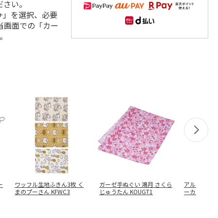
ださい。
+」を選択、必要
当画面での「カー
。
ー
ワッフル生地ふきん3枚 く
ガーゼ手ぬぐい 鴻月 さくら
アルミ製ベ
まのプーさん KFWC3
じゅうたん KOUGT1
ーカー くまの
LO
…