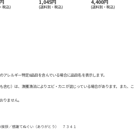
0円
1,045円
4,400円
・税込)
(送料別・税込)
(送料別・税込)
のアレルギー特定8品目を含んでいる場合に品目名を表示します。
も含む）は、漁獲漁法によりエビ・カニが混じっている場合があります。また、こ
おりません。
の挨拶／感謝てぬぐい（ありがとう） ７３４１