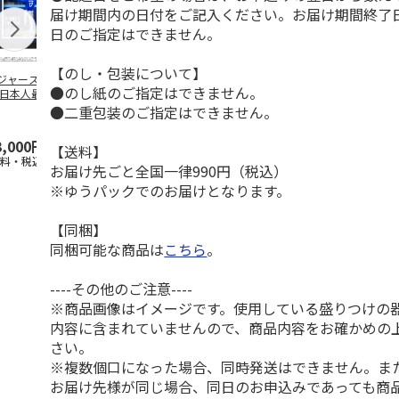
届け期間内の日付をご記入ください。お届け期間終了
日のご指定はできません。
【のし・包装について】
ジャース 大谷翔
MLB ドジャース 大
ドジャース 大谷翔
MLB ドジャー
●のし紙のご指定はできません。
 日本人最多53試
谷翔平 2026 NL 3・
平 日本人最多53試
谷翔平・山本
連続出塁記念 ダ
4月投手
…
合連続出塁記念 コ
佐々木朗希 
●二重包装のご指定はできません。
…
イ
…
3,000円
33,000円
9,900円
8,500円
【送料】
送料・税込)
(送料・税込)
(送料・税込)
(送料・税込)
お届け先ごと全国一律990円（税込）
※ゆうパックでのお届けとなります。
【同梱】
同梱可能な商品は
こちら
。
----その他のご注意----
※商品画像はイメージです。使用している盛りつけの
内容に含まれていませんので、商品内容をお確かめの
さい。
※複数個口になった場合、同時発送はできません。ま
お届け先様が同じ場合、同日のお申込みであっても商