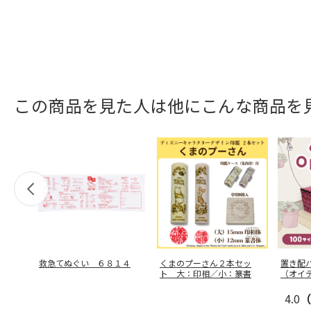
この商品を見た人は他にこんな商品を
救急てぬぐい ６８１４
くまのプーさん２本セッ
置き配バ
ト 大：印相／小：篆書
（オイ
4.0
（