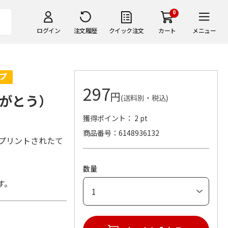
0
ログイン
注文履歴
クイック注文
カート
メニュー
297
円
りがとう）
(送料別・税込)
獲得ポイント： 2 pt
商品番号
6148936132
がプリントされたて
数量
す。