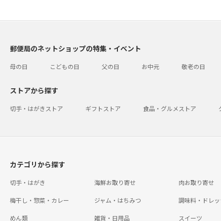
郵便局のネットショップの特集・イベント
母の日
こどもの日
父の日
お中元
敬老の日
ストアから探す
切手・はがきストア
ギフトストア
食品・グルメストア
カテゴリから探す
切手・はがき
海鮮お取り寄せ
肉お取り寄せ
梅干し・惣菜・カレー
ジャム・はちみつ
調味料・ドレッ
めん類
雑貨・日用品
スイーツ