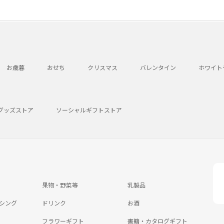
お歳暮
おせち
クリスマス
バレンタイン
ホワイト
グッズストア
ソーシャルギフトストア
果物・野菜等
乳製品
シング
ドリンク
お酒
フラワーギフト
書籍・カタログギフト