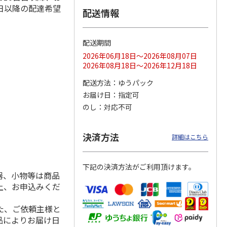
日以降の配達希望
配送情報
配送期間
ス 大
MLB ドジャース 大
ドジャース 大谷翔
MLB ドジャース 大
由伸・
谷翔平 2026 NL 3・
平 日本人最多53試
谷翔平 2026 NL 3・
2026年06月18日～2026年08月07日
日本人
…
4月投手
…
合連続出塁記念 シ
4月投手
…
2026年08月18日～2026年12月18日
ル
…
17,000円
17,000円
8,500円
配送方法
ゆうパック
(送料・税込)
(送料・税込)
(送料・税込)
お届け日
指定可
のし
対応不可
決済方法
詳細はこちら
下記の決済方法がご利用頂けます。
器、小物等は商品
上、お申込みくだ
た、ご依頼主様と
品によりお届け日