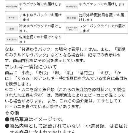
ゆうパック等でお届けしま
ゆうパケットでお届けします
す
チルドゆうパックでお届け
定形外郵便(簡易書留)でお届
します
けします
冷凍ゆうパックでお届けし
レターパックライトでお届け
ます。
します
佐川急便でのお届けとなり
ます
なお、「普通ゆうパック」の場合は表示しません。また、「夏期
のみチルドゆうパック」などとなる場合は、記号での表示はせ
ず、商品内容欄にその旨を表示しています。
アレルギー情報について
商品に「小麦」「そば」「卵」「乳」「落花生」「えび」「か
に」「くるみ」のアレルギー特定8品目を含んでいる場合に品目名
を表示します。
※エビ・カニを除く魚介類（これらの魚介類を原材料として製造
された加工品も含む）は、漁獲漁法によりエビ・カニが混じって
いる場合があります。 また、これらの魚介類は、エサとしてエ
ビ・カニを食べている可能性があります。
その他
商品写真はイメージです。
商品内容として記載されていない「小道具類」はお届け
する商品に含まれておりません。