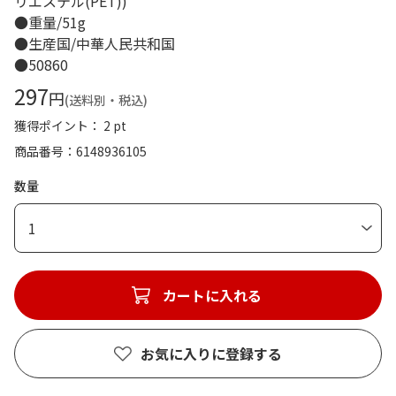
リエステル(PET))
●重量/51g
●生産国/中華人民共和国
●50860
297
円
(送料別・税込)
獲得ポイント： 2 pt
商品番号
6148936105
数量
1
カートに入れる
お気に入りに登録する