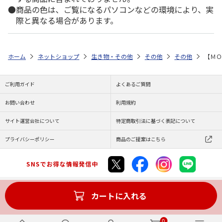
商品の色は、ご覧になるパソコンなどの環境により、実
際と異なる場合があります。
ホーム
ネットショップ
生き物・その他
その他
その他
【ＭＯ
ご利用ガイド
よくあるご質問
お問い合わせ
利用規約
サイト運営会社について
特定商取引法に基づく表記について
プライバシーポリシー
商品のご提案はこちら
SNSでお得な情報発信中
カートに入れる
Copyright (C) JAPAN POST Co.,Ltd. All Rights Reserved.
0