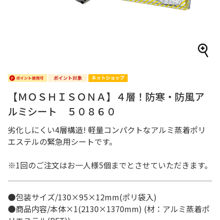
【ＭＯＳＨＩＳＯＮＡ】４層！防寒・防風ア
ルミシート ５０８６０
劣化しにくい4層構造! 軽量コンパクトなアルミ蒸着ポリ
エステルの緊急用シートです。
※1回のご注文はお一人様5個までとさせていただきます。
●包装サイズ/130×95×12mm(ポリ袋入)
●商品内容/本体×1(2130×1370mm) (材：アルミ蒸着ポ