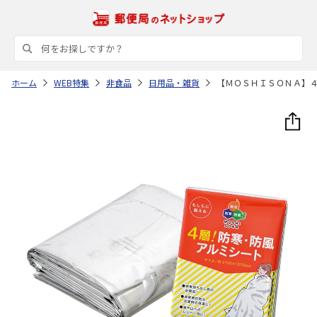
ホーム
WEB特集
非食品
日用品・雑貨
【ＭＯＳＨＩＳＯＮＡ】