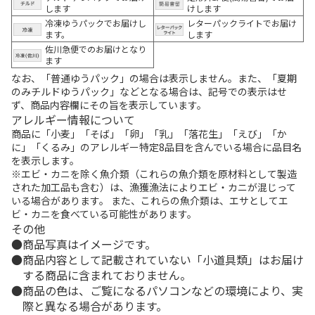
します
けします
冷凍ゆうパックでお届けし
レターパックライトでお届け
ます。
します
佐川急便でのお届けとなり
ます
なお、「普通ゆうパック」の場合は表示しません。また、「夏期
のみチルドゆうパック」などとなる場合は、記号での表示はせ
ず、商品内容欄にその旨を表示しています。
アレルギー情報について
商品に「小麦」「そば」「卵」「乳」「落花生」「えび」「か
に」「くるみ」のアレルギー特定8品目を含んでいる場合に品目名
を表示します。
※エビ・カニを除く魚介類（これらの魚介類を原材料として製造
された加工品も含む）は、漁獲漁法によりエビ・カニが混じって
いる場合があります。 また、これらの魚介類は、エサとしてエ
ビ・カニを食べている可能性があります。
その他
商品写真はイメージです。
商品内容として記載されていない「小道具類」はお届け
する商品に含まれておりません。
商品の色は、ご覧になるパソコンなどの環境により、実
際と異なる場合があります。