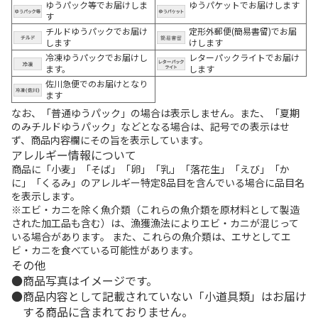
ゆうパック等でお届けしま
ゆうパケットでお届けします
す
チルドゆうパックでお届け
定形外郵便(簡易書留)でお届
します
けします
冷凍ゆうパックでお届けし
レターパックライトでお届け
ます。
します
佐川急便でのお届けとなり
ます
なお、「普通ゆうパック」の場合は表示しません。また、「夏期
のみチルドゆうパック」などとなる場合は、記号での表示はせ
ず、商品内容欄にその旨を表示しています。
アレルギー情報について
商品に「小麦」「そば」「卵」「乳」「落花生」「えび」「か
に」「くるみ」のアレルギー特定8品目を含んでいる場合に品目名
を表示します。
※エビ・カニを除く魚介類（これらの魚介類を原材料として製造
された加工品も含む）は、漁獲漁法によりエビ・カニが混じって
いる場合があります。 また、これらの魚介類は、エサとしてエ
ビ・カニを食べている可能性があります。
その他
商品写真はイメージです。
商品内容として記載されていない「小道具類」はお届け
する商品に含まれておりません。