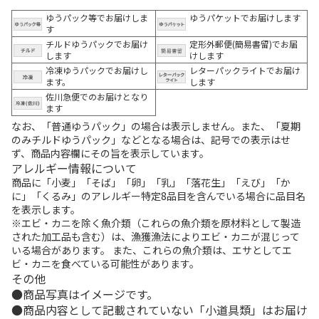
ゆうパック等でお届けしま
ゆうパケットでお届けします
す
チルドゆうパックでお届け
定形外郵便(簡易書留)でお届
します
けします
冷凍ゆうパックでお届けし
レターパックライトでお届け
ます。
します
佐川急便でのお届けとなり
ます
なお、「普通ゆうパック」の場合は表示しません。また、「夏期
のみチルドゆうパック」などとなる場合は、記号での表示はせ
ず、商品内容欄にその旨を表示しています。
アレルギー情報について
商品に「小麦」「そば」「卵」「乳」「落花生」「えび」「か
に」「くるみ」のアレルギー特定8品目を含んでいる場合に品目名
を表示します。
※エビ・カニを除く魚介類（これらの魚介類を原材料として製造
された加工品も含む）は、漁獲漁法によりエビ・カニが混じって
いる場合があります。 また、これらの魚介類は、エサとしてエ
ビ・カニを食べている可能性があります。
その他
商品写真はイメージです。
商品内容として記載されていない「小道具類」はお届け