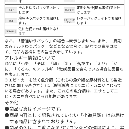
す
チルドゆうパックでお届け
定形外郵便(簡易書留)でお届
します
けします
冷凍ゆうパックでお届けし
レターパックライトでお届け
ます。
します
佐川急便でのお届けとなり
ます
なお、「普通ゆうパック」の場合は表示しません。また、「夏期
のみチルドゆうパック」などとなる場合は、記号での表示はせ
ず、商品内容欄にその旨を表示しています。
アレルギー情報について
商品に「小麦」「そば」「卵」「乳」「落花生」「えび」「か
に」「くるみ」のアレルギー特定8品目を含んでいる場合に品目名
を表示します。
※エビ・カニを除く魚介類（これらの魚介類を原材料として製造
された加工品も含む）は、漁獲漁法によりエビ・カニが混じって
いる場合があります。 また、これらの魚介類は、エサとしてエ
ビ・カニを食べている可能性があります。
その他
商品写真はイメージです。
商品内容として記載されていない「小道具類」はお届け
する商品に含まれておりません。
商品の色は、ご覧になるパソコンなどの環境により、実